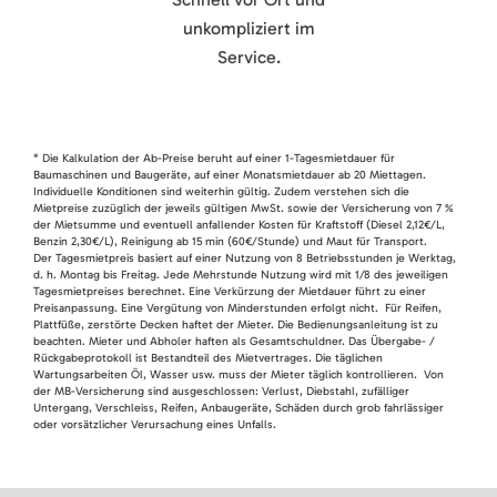
unkompliziert im
Service.
* Die Kalkulation der Ab-Preise beruht auf einer 1-Tagesmietdauer für
Baumaschinen und Baugeräte, auf einer Monatsmietdauer ab 20 Miettagen.
Individuelle Konditionen sind weiterhin gültig. Zudem verstehen sich die
Mietpreise zuzüglich der jeweils gültigen MwSt. sowie der Versicherung von 7 %
der Mietsumme und eventuell anfallender Kosten für Kraftstoff (Diesel 2,12€/L,
Benzin 2,30€/L), Reinigung ab 15 min (60€/Stunde) und Maut für Transport.
Der Tagesmietpreis basiert auf einer Nutzung von 8 Betriebsstunden je Werktag,
d. h. Montag bis Freitag. Jede Mehrstunde Nutzung wird mit 1/8 des jeweiligen
Tagesmietpreises berechnet. Eine Verkürzung der Mietdauer führt zu einer
Preisanpassung. Eine Vergütung von Minderstunden erfolgt nicht. Für Reifen,
Plattfüße, zerstörte Decken haftet der Mieter. Die Bedienungsanleitung ist zu
beachten. Mieter und Abholer haften als Gesamtschuldner. Das Übergabe- /
Rückgabeprotokoll ist Bestandteil des Mietvertrages. Die täglichen
Wartungsarbeiten Öl, Wasser usw. muss der Mieter täglich kontrollieren. Von
der MB-Versicherung sind ausgeschlossen: Verlust, Diebstahl, zufälliger
Untergang, Verschleiss, Reifen, Anbaugeräte, Schäden durch grob fahrlässiger
oder vorsätzlicher Verursachung eines Unfalls.