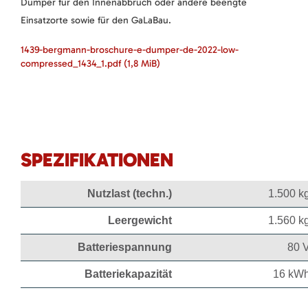
Dumper für den Innenabbruch oder andere beengte
Einsatzorte sowie für den GaLaBau.
1439-bergmann-broschure-e-dumper-de-2022-low-
compressed_1434_1.pdf
(1,8 MiB)
SPEZIFIKATIONEN
Nutzlast (techn.)
1.500 k
Leergewicht
1.560 k
Batteriespannung
80 
Batteriekapazität
16 kW