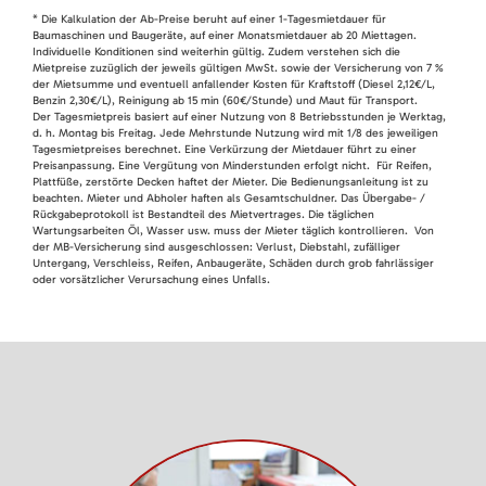
* Die Kalkulation der Ab-Preise beruht auf einer 1-Tagesmietdauer für
Baumaschinen und Baugeräte, auf einer Monatsmietdauer ab 20 Miettagen.
Individuelle Konditionen sind weiterhin gültig. Zudem verstehen sich die
Mietpreise zuzüglich der jeweils gültigen MwSt. sowie der Versicherung von 7 %
der Mietsumme und eventuell anfallender Kosten für Kraftstoff (Diesel 2,12€/L,
Benzin 2,30€/L), Reinigung ab 15 min (60€/Stunde) und Maut für Transport.
Der Tagesmietpreis basiert auf einer Nutzung von 8 Betriebsstunden je Werktag,
d. h. Montag bis Freitag. Jede Mehrstunde Nutzung wird mit 1/8 des jeweiligen
Tagesmietpreises berechnet. Eine Verkürzung der Mietdauer führt zu einer
Preisanpassung. Eine Vergütung von Minderstunden erfolgt nicht. Für Reifen,
Plattfüße, zerstörte Decken haftet der Mieter. Die Bedienungsanleitung ist zu
beachten. Mieter und Abholer haften als Gesamtschuldner. Das Übergabe- /
Rückgabeprotokoll ist Bestandteil des Mietvertrages. Die täglichen
Wartungsarbeiten Öl, Wasser usw. muss der Mieter täglich kontrollieren. Von
der MB-Versicherung sind ausgeschlossen: Verlust, Diebstahl, zufälliger
Untergang, Verschleiss, Reifen, Anbaugeräte, Schäden durch grob fahrlässiger
oder vorsätzlicher Verursachung eines Unfalls.