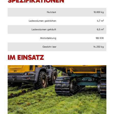
SPEZIFIKATIONEN
Nutzlast
10.000 kg
Ladevolumen gestrichen
4,7 m³
Ladevolumen gehäuft
6,5 m³
Motorleistung
180 KW
Gewicht leer
14.250 kg
IM EINSATZ