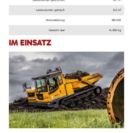
Ladevolumen gehäuft
6,5 m³
Motorleistung
180 KW
Gewicht leer
14.850 kg
IM EINSATZ