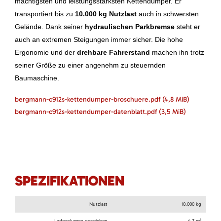
mächtigsten und leistungsstärksten Kettendumper. Er
transportiert bis zu
10.000 kg Nutzlast
auch in schwersten
Gelände. Dank seiner
hydraulischen Parkbremse
steht er
auch an extremen Steigungen immer sicher. Die hohe
Ergonomie und der
drehbare Fahrerstand
machen ihn trotz
seiner Größe zu einer angenehm zu steuernden
Baumaschine.
bergmann-c912s-kettendumper-broschuere.pdf
(4,8 MiB)
bergmann-c912s-kettendumper-datenblatt.pdf
(3,5 MiB)
SPEZIFIKATIONEN
Nutzlast
10.000 kg
Ladevolumen gestrichen
4,7 m³