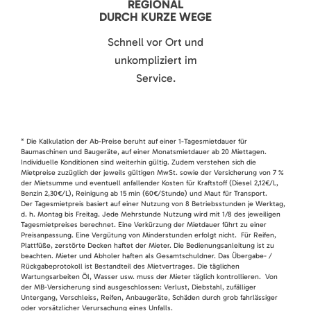
REGIONAL
DURCH KURZE WEGE
Schnell vor Ort und
unkompliziert im
Service.
* Die Kalkulation der Ab-Preise beruht auf einer 1-Tagesmietdauer für
Baumaschinen und Baugeräte, auf einer Monatsmietdauer ab 20 Miettagen.
Individuelle Konditionen sind weiterhin gültig. Zudem verstehen sich die
Mietpreise zuzüglich der jeweils gültigen MwSt. sowie der Versicherung von 7 %
der Mietsumme und eventuell anfallender Kosten für Kraftstoff (Diesel 2,12€/L,
Benzin 2,30€/L), Reinigung ab 15 min (60€/Stunde) und Maut für Transport.
Der Tagesmietpreis basiert auf einer Nutzung von 8 Betriebsstunden je Werktag,
d. h. Montag bis Freitag. Jede Mehrstunde Nutzung wird mit 1/8 des jeweiligen
Tagesmietpreises berechnet. Eine Verkürzung der Mietdauer führt zu einer
Preisanpassung. Eine Vergütung von Minderstunden erfolgt nicht. Für Reifen,
Plattfüße, zerstörte Decken haftet der Mieter. Die Bedienungsanleitung ist zu
beachten. Mieter und Abholer haften als Gesamtschuldner. Das Übergabe- /
Rückgabeprotokoll ist Bestandteil des Mietvertrages. Die täglichen
Wartungsarbeiten Öl, Wasser usw. muss der Mieter täglich kontrollieren. Von
der MB-Versicherung sind ausgeschlossen: Verlust, Diebstahl, zufälliger
Untergang, Verschleiss, Reifen, Anbaugeräte, Schäden durch grob fahrlässiger
oder vorsätzlicher Verursachung eines Unfalls.