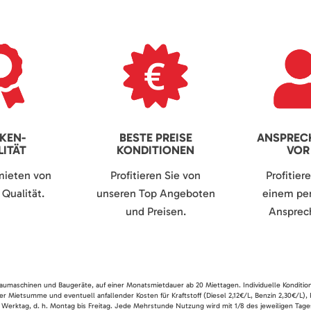
KEN-
BESTE PREISE
ANSPREC
ITÄT
KONDITIONEN
VOR
mieten von
Profitieren Sie von
Profitier
Qualität.
unseren Top Angeboten
einem per
und Preisen.
Ansprech
 Baumaschinen und Baugeräte, auf einer Monatsmietdauer ab 20 Miettagen. Individuelle Konditio
er Mietsumme und eventuell anfallender Kosten für Kraftstoff (Diesel 2,12€/L, Benzin 2,30€/L),
 Werktag, d. h. Montag bis Freitag. Jede Mehrstunde Nutzung wird mit 1/8 des jeweiligen Tage