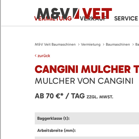
VERMIETUNG
VERKAUF
SERVICE
M&V Veit Baumaschinen
Vermietung
Baumaschinen
B
zurück
CANGINI MULCHER 
MULCHER VON CANGINI
AB 70 €* / TAG
ZZGL. MWST.
Baggerklasse (t):
Arbeitsbreite (mm):