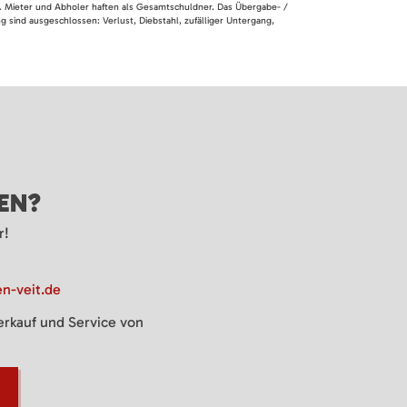
en. Mieter und Abholer haften als Gesamtschuldner. Das Übergabe- /
 sind ausgeschlossen: Verlust, Diebstahl, zufälliger Untergang,
GEN?
r!
n-veit.de
Verkauf und Service von