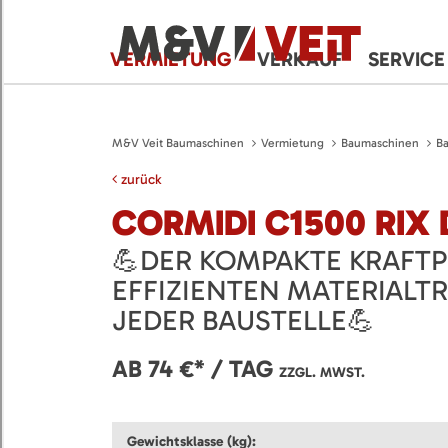
VERMIETUNG
VERKAUF
SERVICE
M&V Veit Baumaschinen
Vermietung
Baumaschinen
B
zurück
CORMIDI C1500 RIX
💪DER KOMPAKTE KRAFTP
EFFIZIENTEN MATERIALT
JEDER BAUSTELLE💪
AB 74 €* / TAG
ZZGL. MWST.
Gewichtsklasse (kg):