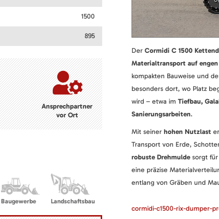
1500
895
Der
Cormidi C 1500 Ketten
Materialtransport auf engen
kompakten Bauweise und des 
besonders dort, wo Platz be
wird – etwa im
Tiefbau, Gal
Ansprechpartner
Sanierungsarbeiten
.
vor Ort
Mit seiner
hohen Nutzlast
er
Transport von Erde, Schotter
robuste Drehmulde
sorgt für
eine präzise Materialverteil
entlang von Gräben und Ma
Baugewerbe
Landschaftsbau
cormidi-c1500-rix-dumper-p