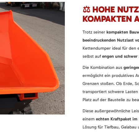
⚖️ HOHE NUTZ
KOMPAKTEN A
Trotz seiner
kompakten Bauw
beeindruckenden Nutzlast vo
Kettendumper ideal für den e
selbst auf
engen und schwer 
Die Kombination aus
gering
ermöglicht ein produktives A
Grenzen stoßen. Ob Erde, Sc
transportiert schwere Laste
Platz auf der Baustelle zu b
Diese außergewöhnliche Leis
einem
echten Kraftpaket i
Lösung für Tiefbau, Galabau 