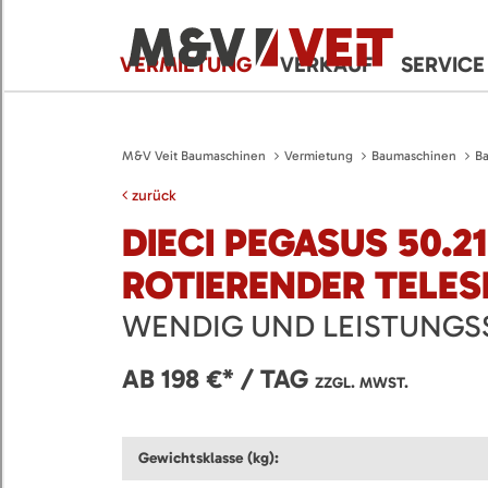
VERMIETUNG
VERKAUF
SERVICE
M&V Veit Baumaschinen
Vermietung
Baumaschinen
B
zurück
DIECI PEGASUS 50.21
ROTIERENDER TELE
WENDIG UND LEISTUNGS
AB 198 €* / TAG
ZZGL. MWST.
Gewichtsklasse (kg):