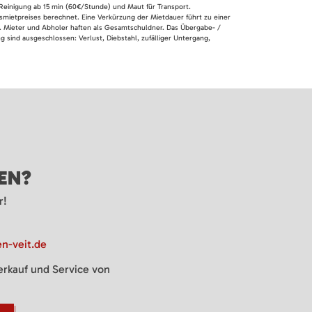
 Reinigung ab 15 min (60€/Stunde) und Maut für Transport.
smietpreises berechnet. Eine Verkürzung der Mietdauer führt zu einer
en. Mieter und Abholer haften als Gesamtschuldner. Das Übergabe- /
 sind ausgeschlossen: Verlust, Diebstahl, zufälliger Untergang,
GEN?
r!
n-veit.de
Verkauf und Service von