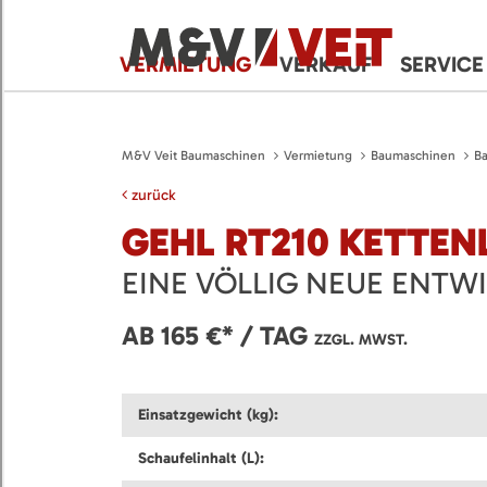
VERMIETUNG
VERKAUF
SERVICE
M&V Veit Baumaschinen
Vermietung
Baumaschinen
B
zurück
GEHL RT210 KETTEN
EINE VÖLLIG NEUE ENTW
AB 165 €* / TAG
ZZGL. MWST.
Einsatzgewicht (kg):
Schaufelinhalt (L):