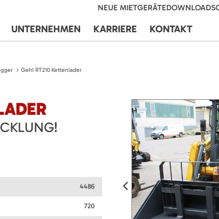
NEUE MIETGERÄTE
DOWNLOADS
UNTERNEHMEN
KARRIERE
KONTAKT
agger
Gehl RT210 Kettenlader
LADER
ICKLUNG!
4486
720