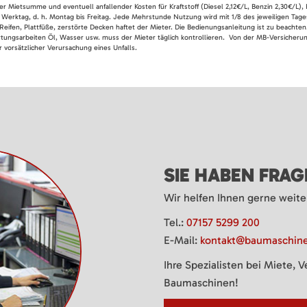
er Mietsumme und eventuell anfallender Kosten für Kraftstoff (Diesel 2,12€/L, Benzin 2,30€/L),
 Werktag, d. h. Montag bis Freitag. Jede Mehrstunde Nutzung wird mit 1/8 des jeweiligen Tage
Reifen, Plattfüße, zerstörte Decken haftet der Mieter. Die Bedienungsanleitung ist zu beacht
rtungsarbeiten Öl, Wasser usw. muss der Mieter täglich kontrollieren. Von der MB-Versicherung
 vorsätzlicher Verursachung eines Unfalls.
SIE HABEN FRA
Wir helfen Ihnen gerne weite
Tel.:
07157 5299 200
E-Mail:
kontakt@baumaschine
Ihre Spezialisten bei Miete, 
Baumaschinen!