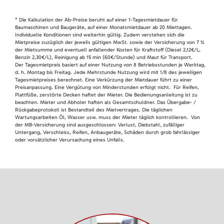
* Die Kalkulation der Ab-Preise beruht auf einer 1-Tagesmietdauer für
Baumaschinen und Baugeräte, auf einer Monatsmietdauer ab 20 Miettagen.
Individuelle Konditionen sind weiterhin gültig. Zudem verstehen sich die
Mietpreise zuzüglich der jeweils gültigen MwSt. sowie der Versicherung von 7 %
der Mietsumme und eventuell anfallender Kosten für Kraftstoff (Diesel 2,12€/L,
Benzin 2,30€/L), Reinigung ab 15 min (60€/Stunde) und Maut für Transport.
Der Tagesmietpreis basiert auf einer Nutzung von 8 Betriebsstunden je Werktag,
d. h. Montag bis Freitag. Jede Mehrstunde Nutzung wird mit 1/8 des jeweiligen
Tagesmietpreises berechnet. Eine Verkürzung der Mietdauer führt zu einer
Preisanpassung. Eine Vergütung von Minderstunden erfolgt nicht. Für Reifen,
Plattfüße, zerstörte Decken haftet der Mieter. Die Bedienungsanleitung ist zu
beachten. Mieter und Abholer haften als Gesamtschuldner. Das Übergabe- /
Rückgabeprotokoll ist Bestandteil des Mietvertrages. Die täglichen
Wartungsarbeiten Öl, Wasser usw. muss der Mieter täglich kontrollieren. Von
der MB-Versicherung sind ausgeschlossen: Verlust, Diebstahl, zufälliger
Untergang, Verschleiss, Reifen, Anbaugeräte, Schäden durch grob fahrlässiger
oder vorsätzlicher Verursachung eines Unfalls.