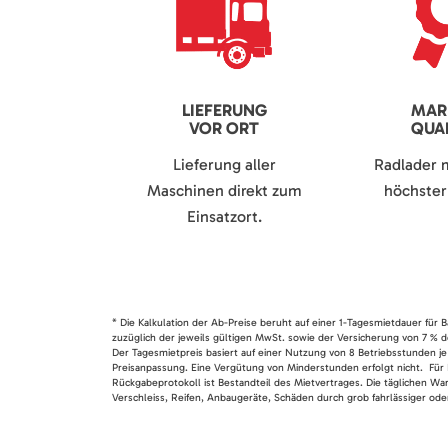
LIEFERUNG
MAR
VOR ORT
QUAL
Lieferung aller
Radlader 
Maschinen direkt zum
höchster 
Einsatzort.
* Die Kalkulation der Ab-Preise beruht auf einer 1-Tagesmietdauer für
zuzüglich der jeweils gültigen MwSt. sowie der Versicherung von 7 % d
Der Tagesmietpreis basiert auf einer Nutzung von 8 Betriebsstunden je
Preisanpassung. Eine Vergütung von Minderstunden erfolgt nicht. Für 
Rückgabeprotokoll ist Bestandteil des Mietvertrages. Die täglichen Wa
Verschleiss, Reifen, Anbaugeräte, Schäden durch grob fahrlässiger oder