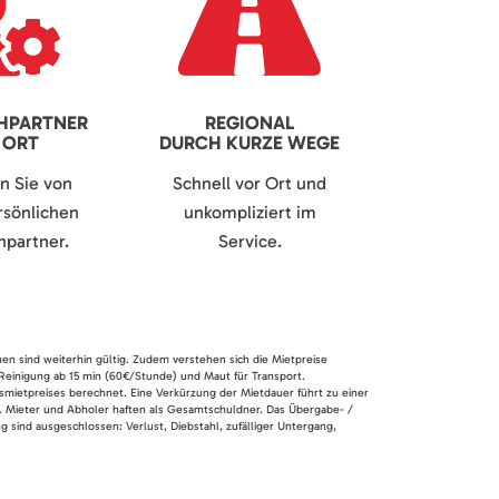
HPARTNER
REGIONAL
 ORT
DURCH KURZE WEGE
en Sie von
Schnell vor Ort und
sönlichen
unkompliziert im
partner.
Service.
nen sind weiterhin gültig. Zudem verstehen sich die Mietpreise
 Reinigung ab 15 min (60€/Stunde) und Maut für Transport.
smietpreises berechnet. Eine Verkürzung der Mietdauer führt zu einer
en. Mieter und Abholer haften als Gesamtschuldner. Das Übergabe- /
 sind ausgeschlossen: Verlust, Diebstahl, zufälliger Untergang,