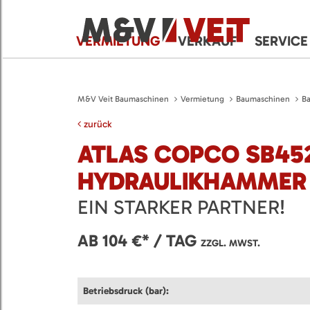
VERMIETUNG
VERKAUF
SERVICE
M&V Veit Baumaschinen
Vermietung
Baumaschinen
B
zurück
ATLAS COPCO SB45
HYDRAULIKHAMMER
EIN STARKER PARTNER!
AB 104 €* / TAG
ZZGL. MWST.
Betriebsdruck (bar):