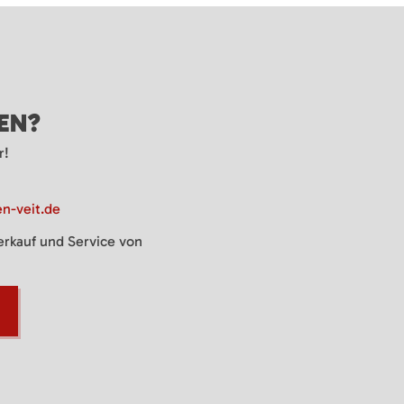
GEN?
r!
n-veit.de
Verkauf und Service von