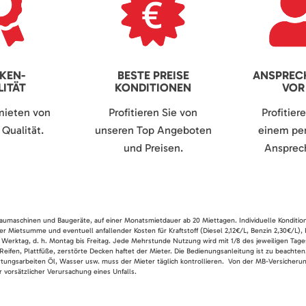
KEN-
BESTE PREISE
ANSPREC
ITÄT
KONDITIONEN
VOR
mieten von
Profitieren Sie von
Profitier
Qualität.
unseren Top Angeboten
einem per
und Preisen.
Ansprech
 Baumaschinen und Baugeräte, auf einer Monatsmietdauer ab 20 Miettagen. Individuelle Konditio
er Mietsumme und eventuell anfallender Kosten für Kraftstoff (Diesel 2,12€/L, Benzin 2,30€/L),
 Werktag, d. h. Montag bis Freitag. Jede Mehrstunde Nutzung wird mit 1/8 des jeweiligen Tage
Reifen, Plattfüße, zerstörte Decken haftet der Mieter. Die Bedienungsanleitung ist zu beacht
rtungsarbeiten Öl, Wasser usw. muss der Mieter täglich kontrollieren. Von der MB-Versicherung
 vorsätzlicher Verursachung eines Unfalls.