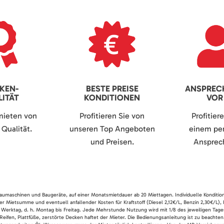
KEN-
BESTE PREISE
ANSPREC
ITÄT
KONDITIONEN
VOR
mieten von
Profitieren Sie von
Profitier
Qualität.
unseren Top Angeboten
einem per
und Preisen.
Ansprech
 Baumaschinen und Baugeräte, auf einer Monatsmietdauer ab 20 Miettagen. Individuelle Konditio
er Mietsumme und eventuell anfallender Kosten für Kraftstoff (Diesel 2,12€/L, Benzin 2,30€/L),
 Werktag, d. h. Montag bis Freitag. Jede Mehrstunde Nutzung wird mit 1/8 des jeweiligen Tage
Reifen, Plattfüße, zerstörte Decken haftet der Mieter. Die Bedienungsanleitung ist zu beacht