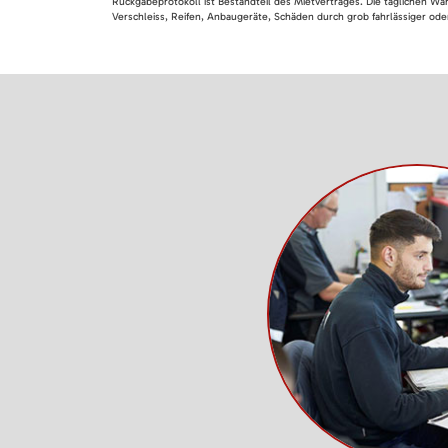
Rückgabeprotokoll ist Bestandteil des Mietvertrages. Die täglichen Wa
Verschleiss, Reifen, Anbaugeräte, Schäden durch grob fahrlässiger oder