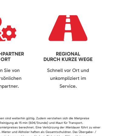
HPARTNER
REGIONAL
 ORT
DURCH KURZE WEGE
en Sie von
Schnell vor Ort und
sönlichen
unkompliziert im
partner.
Service.
nen sind weiterhin gültig. Zudem verstehen sich die Mietpreise
 Reinigung ab 15 min (60€/Stunde) und Maut für Transport.
smietpreises berechnet. Eine Verkürzung der Mietdauer führt zu einer
en. Mieter und Abholer haften als Gesamtschuldner. Das Übergabe- /