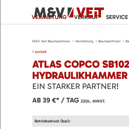
VERMIETUNG
VERKAUF
SERVICE
M&V Veit Baumaschinen
Vermietung
Baumaschinen
B
zurück
ATLAS COPCO SB10
HYDRAULIKHAMMER
EIN STARKER PARTNER!
AB 39 €* / TAG
ZZGL. MWST.
Betriebsdruck (bar):