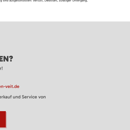
 sind ausgeschlossen: Verlust, Diebstahl, zufälliger Untergang,
GEN?
r!
n-veit.de
Verkauf und Service von