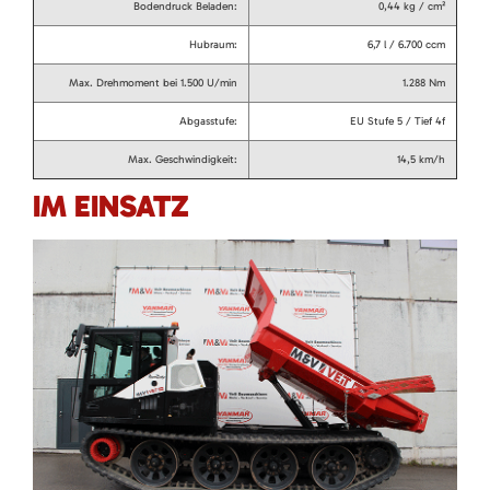
Bodendruck Beladen:
0,44 kg / cm²
Hubraum:
6,7 l / 6.700 ccm
Max. Drehmoment bei 1.500 U/min
1.288 Nm
Abgasstufe:
EU Stufe 5 / Tief 4f
Max. Geschwindigkeit:
14,5 km/h
IM EINSATZ