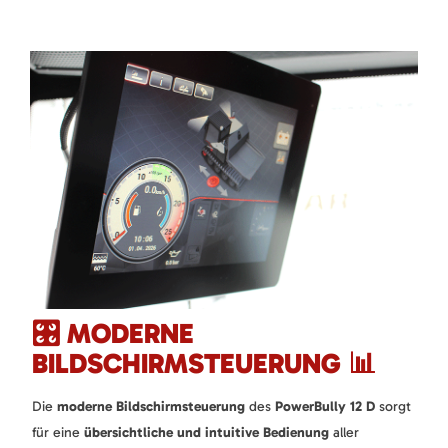
🎛️ MODERNE
BILDSCHIRMSTEUERUNG 📊
Die
moderne Bildschirmsteuerung
des
PowerBully 12 D
sorgt
für eine
übersichtliche und intuitive Bedienung
aller