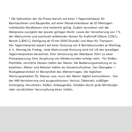
* Die Kalkulation der Ab-Preise beruht auf einer 1-Tagesmietdauer für
Baumaschinen und Baugeräte, auf einer Monatsmietdauer ab 20 Miettagen.
Individuelle Konditionen sind weiterhin gültig. Zudem verstehen sich die
Mietpreise zuzüglich der jeweils gültigen MwSt. sowie der Versicherung von 7 %
der Mietsumme und eventuell anfallender Kosten für Kraftstoff (Diesel 2,12€/L,
Benzin 2,30€/L), Reinigung ab 15 min (60€/Stunde) und Maut für Transport.
Der Tagesmietpreis basiert auf einer Nutzung von 8 Betriebsstunden je Werktag,
d. h. Montag bis Freitag. Jede Mehrstunde Nutzung wird mit 1/8 des jeweiligen
Tagesmietpreises berechnet. Eine Verkürzung der Mietdauer führt zu einer
Preisanpassung. Eine Vergütung von Minderstunden erfolgt nicht. Für Reifen,
Plattfüße, zerstörte Decken haftet der Mieter. Die Bedienungsanleitung ist zu
beachten. Mieter und Abholer haften als Gesamtschuldner. Das Übergabe- /
Rückgabeprotokoll ist Bestandteil des Mietvertrages. Die täglichen
Wartungsarbeiten Öl, Wasser usw. muss der Mieter täglich kontrollieren. Von
der MB-Versicherung sind ausgeschlossen: Verlust, Diebstahl, zufälliger
Untergang, Verschleiss, Reifen, Anbaugeräte, Schäden durch grob fahrlässiger
oder vorsätzlicher Verursachung eines Unfalls.