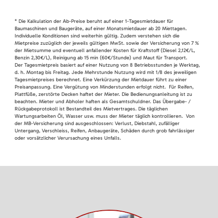
* Die Kalkulation der Ab-Preise beruht auf einer 1-Tagesmietdauer für
Baumaschinen und Baugeräte, auf einer Monatsmietdauer ab 20 Miettagen.
Individuelle Konditionen sind weiterhin gültig. Zudem verstehen sich die
Mietpreise zuzüglich der jeweils gültigen MwSt. sowie der Versicherung von 7 %
der Mietsumme und eventuell anfallender Kosten für Kraftstoff (Diesel 2,12€/L,
Benzin 2,30€/L), Reinigung ab 15 min (60€/Stunde) und Maut für Transport.
Der Tagesmietpreis basiert auf einer Nutzung von 8 Betriebsstunden je Werktag,
d. h. Montag bis Freitag. Jede Mehrstunde Nutzung wird mit 1/8 des jeweiligen
Tagesmietpreises berechnet. Eine Verkürzung der Mietdauer führt zu einer
Preisanpassung. Eine Vergütung von Minderstunden erfolgt nicht. Für Reifen,
Plattfüße, zerstörte Decken haftet der Mieter. Die Bedienungsanleitung ist zu
beachten. Mieter und Abholer haften als Gesamtschuldner. Das Übergabe- /
Rückgabeprotokoll ist Bestandteil des Mietvertrages. Die täglichen
Wartungsarbeiten Öl, Wasser usw. muss der Mieter täglich kontrollieren. Von
der MB-Versicherung sind ausgeschlossen: Verlust, Diebstahl, zufälliger
Untergang, Verschleiss, Reifen, Anbaugeräte, Schäden durch grob fahrlässiger
oder vorsätzlicher Verursachung eines Unfalls.