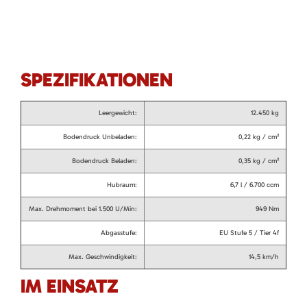
SPEZIFIKATIONEN
Leergewicht:
12.450 kg
Bodendruck Unbeladen:
0,22 kg / cm²
Bodendruck Beladen:
0,35 kg / cm²
Hubraum:
6,7 l / 6.700 ccm
Max. Drehmoment bei 1.500 U/Min:
949 Nm
Abgasstufe:
EU Stufe 5 / Tier 4f
Max. Geschwindigkeit:
14,5 km/h
IM EINSATZ