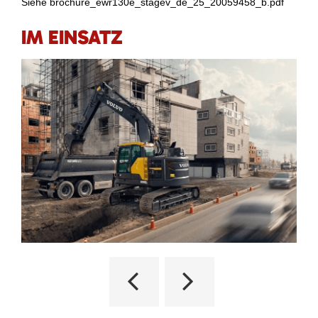
Siehe brochure_ewr130e_stagev_de_25_20059458_b.pdf
IM EINSATZ