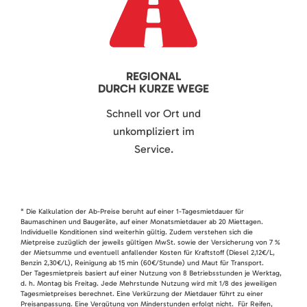
REGIONAL
DURCH KURZE WEGE
Schnell vor Ort und
unkompliziert im
Service.
* Die Kalkulation der Ab-Preise beruht auf einer 1-Tagesmietdauer für
Baumaschinen und Baugeräte, auf einer Monatsmietdauer ab 20 Miettagen.
Individuelle Konditionen sind weiterhin gültig. Zudem verstehen sich die
Mietpreise zuzüglich der jeweils gültigen MwSt. sowie der Versicherung von 7 %
der Mietsumme und eventuell anfallender Kosten für Kraftstoff (Diesel 2,12€/L,
Benzin 2,30€/L), Reinigung ab 15 min (60€/Stunde) und Maut für Transport.
Der Tagesmietpreis basiert auf einer Nutzung von 8 Betriebsstunden je Werktag,
d. h. Montag bis Freitag. Jede Mehrstunde Nutzung wird mit 1/8 des jeweiligen
Tagesmietpreises berechnet. Eine Verkürzung der Mietdauer führt zu einer
Preisanpassung. Eine Vergütung von Minderstunden erfolgt nicht. Für Reifen,