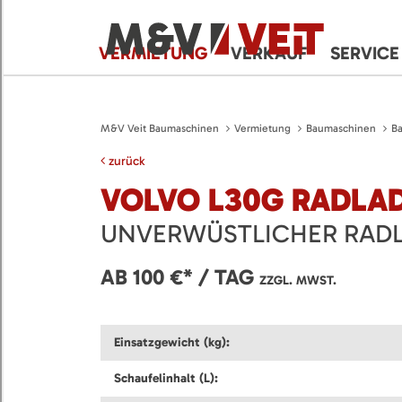
VERMIETUNG
VERKAUF
SERVICE
M&V Veit Baumaschinen
Vermietung
Baumaschinen
B
zurück
VOLVO L30G RADLA
UNVERWÜSTLICHER RADL
AB 100 €* / TAG
ZZGL. MWST.
Einsatzgewicht (kg):
Schaufelinhalt (L):