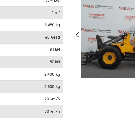
55,4
kW
1
m³
3.850
kg
40
Grad
61
kN
57
kN
2.400
kg
5.500
kg
20
km/h
30
km/h