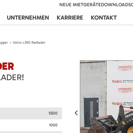
NEUE MIETGERÄTE
DOWNLOADS
UNTERNEHMEN
KARRIERE
KONTAKT
agger
Volvo L30G Radlader
DER
ADER!
5500
1000