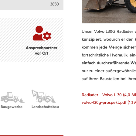
3850
Unser Volvo L30G Radlader 
konzipiert
, wodurch er den R
kommen jede Menge sicherhei
Ansprechpartner
vor Ort
fortschrittliche Hydraulik, 
einfach durchzuführende Wa
nur zu einer außergewöhnlic
auf Ihren Baustellen bei Ihre
Radlader - Volvo L 30
(4,0 M
volvo-l30g-prospekt.pdf
(1,1 
Baugewerbe
Landschaftsbau