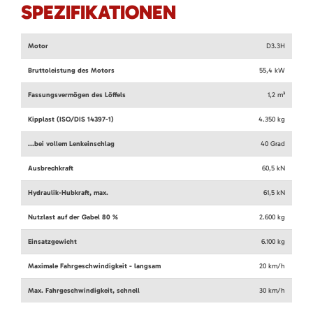
SPEZIFIKATIONEN
Motor
D3.3H
Bruttoleistung des Motors
55,4
kW
Fassungsvermögen des Löffels
1,2
m³
Kipplast (ISO/DIS 14397-1)
4.350
kg
...bei vollem Lenkeinschlag
40
Grad
Ausbrechkraft
60,5
kN
Hydraulik-Hubkraft, max.
61,5
kN
Nutzlast auf der Gabel 80 %
2.600
kg
Einsatzgewicht
6.100
kg
Maximale Fahrgeschwindigkeit - langsam
20
km/h
Max. Fahrgeschwindigkeit, schnell
30
km/h