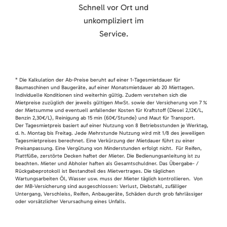
Schnell vor Ort und
unkompliziert im
Service.
* Die Kalkulation der Ab-Preise beruht auf einer 1-Tagesmietdauer für
Baumaschinen und Baugeräte, auf einer Monatsmietdauer ab 20 Miettagen.
Individuelle Konditionen sind weiterhin gültig. Zudem verstehen sich die
Mietpreise zuzüglich der jeweils gültigen MwSt. sowie der Versicherung von 7 %
der Mietsumme und eventuell anfallender Kosten für Kraftstoff (Diesel 2,12€/L,
Benzin 2,30€/L), Reinigung ab 15 min (60€/Stunde) und Maut für Transport.
Der Tagesmietpreis basiert auf einer Nutzung von 8 Betriebsstunden je Werktag,
d. h. Montag bis Freitag. Jede Mehrstunde Nutzung wird mit 1/8 des jeweiligen
Tagesmietpreises berechnet. Eine Verkürzung der Mietdauer führt zu einer
Preisanpassung. Eine Vergütung von Minderstunden erfolgt nicht. Für Reifen,
Plattfüße, zerstörte Decken haftet der Mieter. Die Bedienungsanleitung ist zu
beachten. Mieter und Abholer haften als Gesamtschuldner. Das Übergabe- /
Rückgabeprotokoll ist Bestandteil des Mietvertrages. Die täglichen
Wartungsarbeiten Öl, Wasser usw. muss der Mieter täglich kontrollieren. Von
der MB-Versicherung sind ausgeschlossen: Verlust, Diebstahl, zufälliger
Untergang, Verschleiss, Reifen, Anbaugeräte, Schäden durch grob fahrlässiger
oder vorsätzlicher Verursachung eines Unfalls.