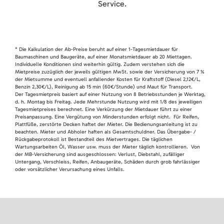
Service.
* Die Kalkulation der Ab-Preise beruht auf einer 1-Tagesmietdauer für
Baumaschinen und Baugeräte, auf einer Monatsmietdauer ab 20 Miettagen.
Individuelle Konditionen sind weiterhin gültig. Zudem verstehen sich die
Mietpreise zuzüglich der jeweils gültigen MwSt. sowie der Versicherung von 7 %
der Mietsumme und eventuell anfallender Kosten für Kraftstoff (Diesel 2,12€/L,
Benzin 2,30€/L), Reinigung ab 15 min (60€/Stunde) und Maut für Transport.
Der Tagesmietpreis basiert auf einer Nutzung von 8 Betriebsstunden je Werktag,
d. h. Montag bis Freitag. Jede Mehrstunde Nutzung wird mit 1/8 des jeweiligen
Tagesmietpreises berechnet. Eine Verkürzung der Mietdauer führt zu einer
Preisanpassung. Eine Vergütung von Minderstunden erfolgt nicht. Für Reifen,
Plattfüße, zerstörte Decken haftet der Mieter. Die Bedienungsanleitung ist zu
beachten. Mieter und Abholer haften als Gesamtschuldner. Das Übergabe- /
Rückgabeprotokoll ist Bestandteil des Mietvertrages. Die täglichen
Wartungsarbeiten Öl, Wasser usw. muss der Mieter täglich kontrollieren. Von
der MB-Versicherung sind ausgeschlossen: Verlust, Diebstahl, zufälliger
Untergang, Verschleiss, Reifen, Anbaugeräte, Schäden durch grob fahrlässiger
oder vorsätzlicher Verursachung eines Unfalls.