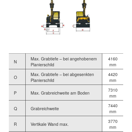
Max. Grabtiefe – bei angehobenem
4160
N
Planierschild
mm
Max. Grabtiefe – bei abgesenkten
4420
O
Planierschild
mm
7310
P
Max. Grabreichweite am Boden
mm
7440
Q
Grabreichweite
mm
3770
R
Vertikale Wand max.
mm