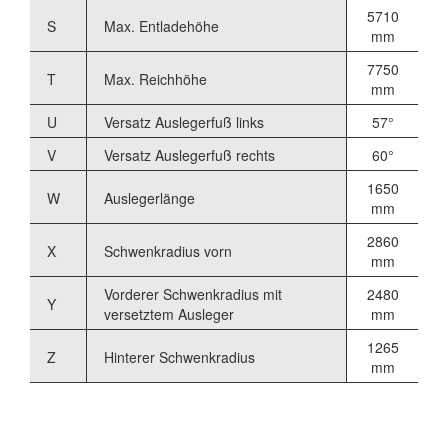
5710
S
Max. Entladehöhe
mm
7750
T
Max. Reichhöhe
mm
U
Versatz Auslegerfuß links
57°
V
Versatz Auslegerfuß rechts
60°
1650
W
Auslegerlänge
mm
2860
X
Schwenkradius vorn
mm
Vorderer Schwenkradius mit
2480
Y
versetztem Ausleger
mm
1265
Z
Hinterer Schwenkradius
mm