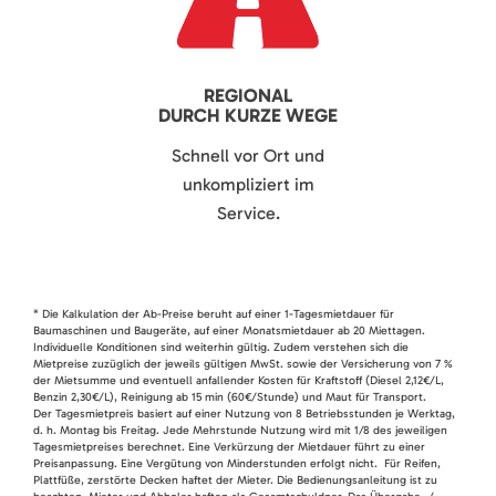
REGIONAL
DURCH KURZE WEGE
Schnell vor Ort und
unkompliziert im
Service.
* Die Kalkulation der Ab-Preise beruht auf einer 1-Tagesmietdauer für
Baumaschinen und Baugeräte, auf einer Monatsmietdauer ab 20 Miettagen.
Individuelle Konditionen sind weiterhin gültig. Zudem verstehen sich die
Mietpreise zuzüglich der jeweils gültigen MwSt. sowie der Versicherung von 7 %
der Mietsumme und eventuell anfallender Kosten für Kraftstoff (Diesel 2,12€/L,
Benzin 2,30€/L), Reinigung ab 15 min (60€/Stunde) und Maut für Transport.
Der Tagesmietpreis basiert auf einer Nutzung von 8 Betriebsstunden je Werktag,
d. h. Montag bis Freitag. Jede Mehrstunde Nutzung wird mit 1/8 des jeweiligen
Tagesmietpreises berechnet. Eine Verkürzung der Mietdauer führt zu einer
Preisanpassung. Eine Vergütung von Minderstunden erfolgt nicht. Für Reifen,
Plattfüße, zerstörte Decken haftet der Mieter. Die Bedienungsanleitung ist zu