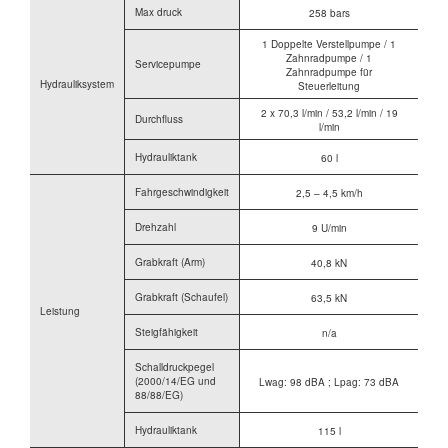
Max druck
258 bars
1 Doppelte Verstellpumpe / 1
Zahnradpumpe / 1
Servicepumpe
Zahnradpumpe für
Hydrauliksystem
Steuerleitung
2 x 70,3 l/min / 53,2 l/min / 19
Durchfluss
l/min
Hydrauliktank
60 l
Fahrgeschwindigkeit
2,5 – 4,5 km/h
Drehzahl
9 U/min
Grabkraft (Arm)
40,8 kN
Grabkraft (Schaufel)
63,5 kN
Leistung
Steigfähigkeit
n/a
Schalldruckpegel
(2000/14/EG und
Lwag: 98 dBA ; Lpag: 73 dBA
88/88/EG)
Hydrauliktank
115 l