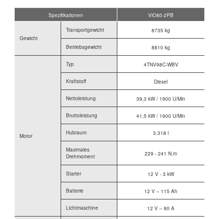
Spezifikationen
ViO80-2PB
Transportgewicht
8735 kg
Gewicht
Betriebsgewicht
8810 kg
Typ
4TNV98C-WBV
Kraftstoff
Diesel
Nettoleistung
39,3 kW / 1900 U/Min
Bruttoleistung
41,5 kW / 1900 U/Min
Hubraum
3.318 l
Motor
Maximales
229 - 241 N.m
Drehmoment
Starter
12 V - 3 kW
Batterie
12 V – 115 Ah
Lichtmaschine
12 V – 80 A