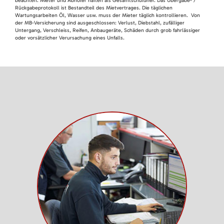
beachten. Mieter und Abholer haften als Gesamtschuldner. Das Übergabe- /
Rückgabeprotokoll ist Bestandteil des Mietvertrages. Die täglichen
Wartungsarbeiten Öl, Wasser usw. muss der Mieter täglich kontrollieren. Von
der MB-Versicherung sind ausgeschlossen: Verlust, Diebstahl, zufälliger
Untergang, Verschleiss, Reifen, Anbaugeräte, Schäden durch grob fahrlässiger
oder vorsätzlicher Verursachung eines Unfalls.