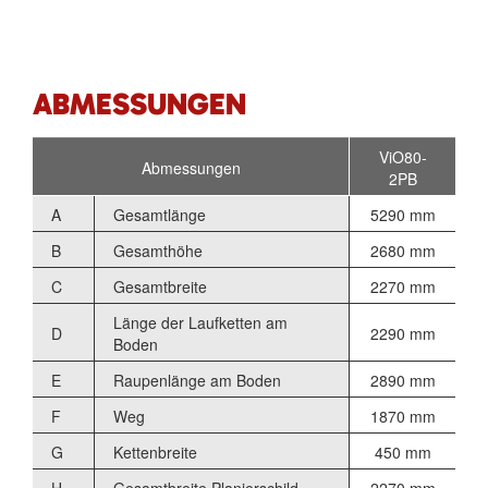
ABMESSUNGEN
ViO80-
Abmessungen
2PB
A
Gesamtlänge
5290 mm
B
Gesamthöhe
2680 mm
C
Gesamtbreite
2270 mm
Länge der Laufketten am
D
2290 mm
Boden
E
Raupenlänge am Boden
2890 mm
F
Weg
1870 mm
G
Kettenbreite
450 mm
H
Gesamtbreite Planierschild
2270 mm