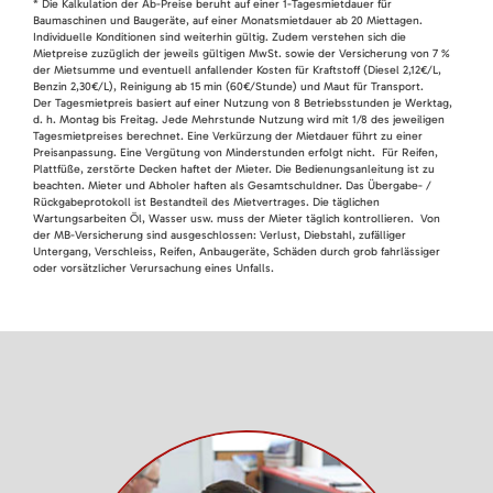
* Die Kalkulation der Ab-Preise beruht auf einer 1-Tagesmietdauer für
Baumaschinen und Baugeräte, auf einer Monatsmietdauer ab 20 Miettagen.
Individuelle Konditionen sind weiterhin gültig. Zudem verstehen sich die
Mietpreise zuzüglich der jeweils gültigen MwSt. sowie der Versicherung von 7 %
der Mietsumme und eventuell anfallender Kosten für Kraftstoff (Diesel 2,12€/L,
Benzin 2,30€/L), Reinigung ab 15 min (60€/Stunde) und Maut für Transport.
Der Tagesmietpreis basiert auf einer Nutzung von 8 Betriebsstunden je Werktag,
d. h. Montag bis Freitag. Jede Mehrstunde Nutzung wird mit 1/8 des jeweiligen
Tagesmietpreises berechnet. Eine Verkürzung der Mietdauer führt zu einer
Preisanpassung. Eine Vergütung von Minderstunden erfolgt nicht. Für Reifen,
Plattfüße, zerstörte Decken haftet der Mieter. Die Bedienungsanleitung ist zu
beachten. Mieter und Abholer haften als Gesamtschuldner. Das Übergabe- /
Rückgabeprotokoll ist Bestandteil des Mietvertrages. Die täglichen
Wartungsarbeiten Öl, Wasser usw. muss der Mieter täglich kontrollieren. Von
der MB-Versicherung sind ausgeschlossen: Verlust, Diebstahl, zufälliger
Untergang, Verschleiss, Reifen, Anbaugeräte, Schäden durch grob fahrlässiger
oder vorsätzlicher Verursachung eines Unfalls.