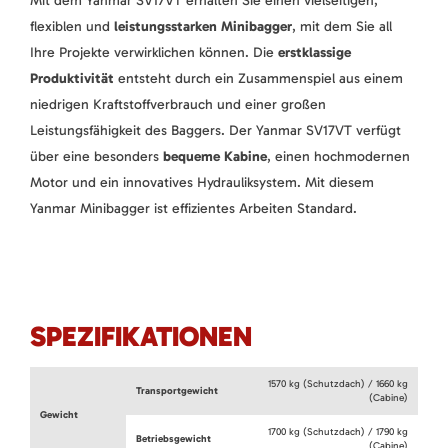
Mit dem Yanmar SV17VT erhalten Sie einen vielseitigen,
flexiblen und
leistungsstarken Minibagger
, mit dem Sie all
Ihre Projekte verwirklichen können. Die
erstklassige
Produktivität
entsteht durch ein Zusammenspiel aus einem
niedrigen Kraftstoffverbrauch und einer großen
Leistungsfähigkeit des Baggers. Der Yanmar SV17VT verfügt
über eine besonders
bequeme Kabine
, einen hochmodernen
Motor und ein innovatives Hydrauliksystem. Mit diesem
Yanmar Minibagger ist effizientes Arbeiten Standard.
SPEZIFIKATIONEN
1570 kg (Schutzdach) / 1660 kg
Transportgewicht
(Cabine)
Gewicht
1700 kg (Schutzdach) / 1790 kg
Betriebsgewicht
(Cabine)