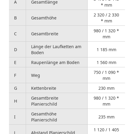
A
Gesamtlänge
* mm
2 320 / 2 330
B
Gesamthöhe
* mm
980 / 1 320 *
C
Gesamtbreite
mm
Länge der Laufketten am
D
1 185 mm
Boden
E
Raupenlänge am Boden
1 560 mm
750 / 1 090 *
F
Weg
mm
G
Kettenbreite
230 mm
Gesamtbreite
980 / 1 320 *
H
Planierschild
mm
Gesamthöhe
I
235 mm
Planierschild
1 120 / 1 405
J
Abstand Planierschild