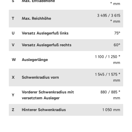
S
Max. Entladehöhe
* mm
3 495 / 3 615
T
Max. Reichhöhe
* mm
U
Versatz Auslegerfuß links
75°
V
Versatz Auslegerfuß rechts
60°
1 100 / 1 250 *
W
Auslegerlänge
mm
1 545 / 1 575 *
X
Schwenkradius vorn
mm
Vorderer Schwenkradius mit
880 / 885 *
Y
versetztem Ausleger
mm
Z
Hinterer Schwenkradius
1 050 mm