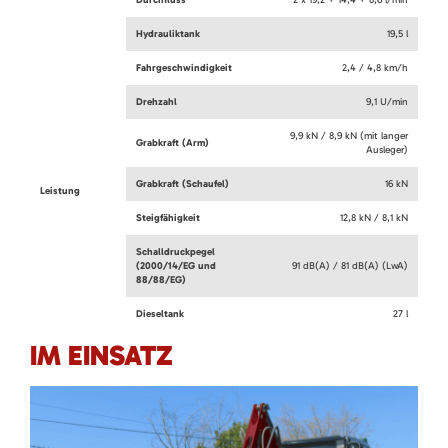
Durchfluss
2 x 19,2 + 14,4 + 8,6 l/min
Hydrauliktank
19,5 l
Fahrgeschwindigkeit
2,4 / 4,8 km/h
Drehzahl
9,1 U/min
9,9 kN / 8,9 kN (mit langer
Grabkraft (Arm)
Ausleger)
Grabkraft (Schaufel)
16 kN
Leistung
Steigfähigkeit
12,8 kN / 8,1 kN
Schalldruckpegel
(2000/14/EG und
91 dB(A) / 81 dB(A) (LwA)
88/88/EG)
Dieseltank
27 l
IM EINSATZ