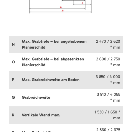
Max. Grabtiefe – bei angehobenem
2 470 / 2 620
N
Planierschild
* mm
Max. Grabtiefe – bei abgesenkten
2 600 / 2 750
O
Planierschild
* mm
3 850 / 4 000
P
Max. Grabreichweite am Boden
* mm
3 910 / 4 055
Q
Grabreichweite
* mm
1 530 / 1 650 *
R
Vertikale Wand max.
mm
2 560 / 2 675