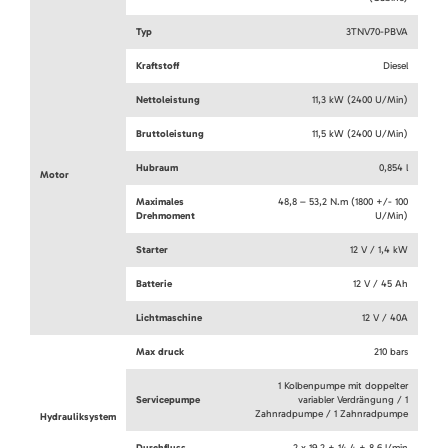
Typ
3TNV70-PBVA
Kraftstoff
Diesel
Nettoleistung
11,3 kW (2400 U/Min)
Bruttoleistung
11,5 kW (2400 U/Min)
Hubraum
0,854 l
Motor
Maximales
48,8 – 53,2 N.m (1800 +/- 100
Drehmoment
U/Min)
Starter
12 V / 1,4 kW
Batterie
12 V / 45 Ah
Lichtmaschine
12 V / 40A
Max druck
210 bars
1 Kolbenpumpe mit doppelter
Servicepumpe
variabler Verdrängung / 1
Zahnradpumpe / 1 Zahnradpumpe
Hydrauliksystem