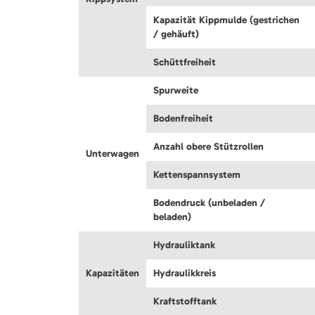
Kapazität Kippmulde (gestrichen
/ gehäuft)
Schüttfreiheit
Spurweite
Bodenfreiheit
Anzahl obere Stützrollen
Unterwagen
Kettenspannsystem
Bodendruck (unbeladen /
beladen)
Hydrauliktank
Kapazitäten
Hydraulikkreis
Kraftstofftank