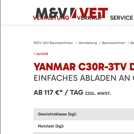
VERMIETUNG
VERKAUF
SERVICE
M&V Veit Baumaschinen
Vermietung
Baumaschinen
B
zurück
YANMAR C30R-3TV 
EINFACHES ABLADEN AN
AB 117 €* / TAG
ZZGL. MWST.
Gewichtsklasse (kg):
Nutzlast (kg):