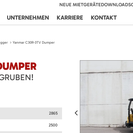
NEUE MIETGERÄTE
DOWNLOADS
UNTERNEHMEN
KARRIERE
KONTAKT
agger
Yanmar C30R-3TV Dumper
DUMPER
 GRUBEN!
2865
2500