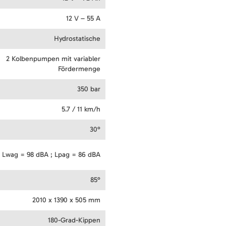
12 V – 55 A
Hydrostatische
2 Kolbenpumpen mit variabler
Fördermenge
350 bar
5.7 / 11 km/h
30°
Lwag = 98 dBA ; Lpag = 86 dBA
85°
2010 x 1390 x 505 mm
180-Grad-Kippen