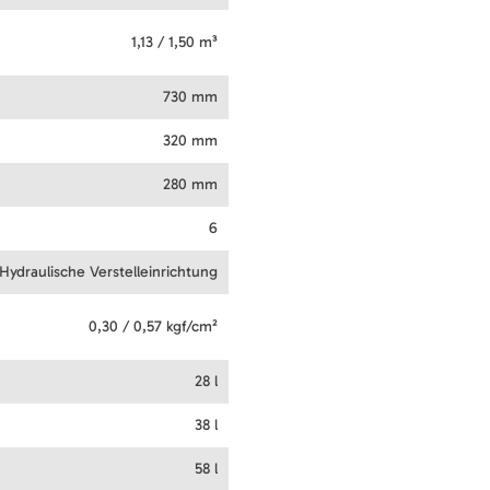
1,13 / 1,50 m³
730 mm
320 mm
280 mm
6
Hydraulische Verstelleinrichtung
0,30 / 0,57 kgf/cm²
28 l
38 l
58 l