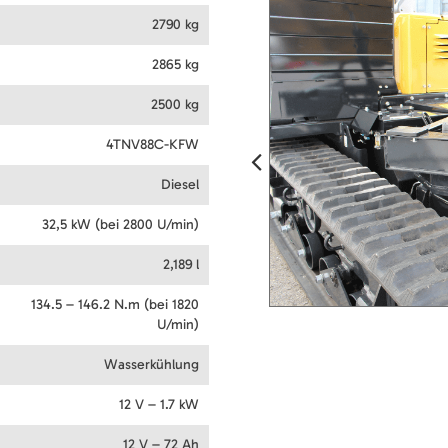
2790 kg
2865 kg
2500 kg
4TNV88C-KFW
Diesel
32,5 kW (bei 2800 U/min)
2,189 l
134.5 – 146.2 N.m (bei 1820
U/min)
Wasserkühlung
12 V – 1.7 kW
12 V – 72 Ah