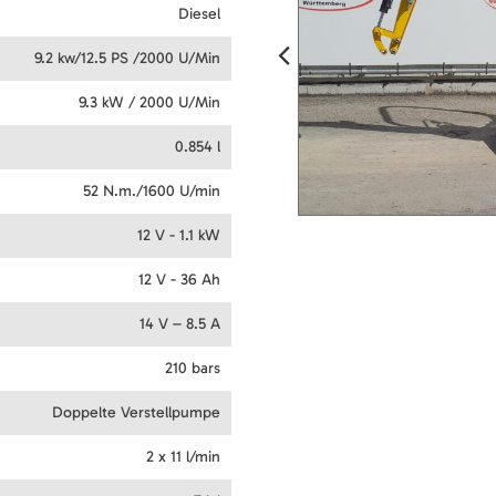
Diesel
9.2 kw/12.5 PS /2000 U/Min
9.3 kW / 2000 U/Min
0.854 l
52 N.m./1600 U/min
12 V - 1.1 kW
12 V - 36 Ah
14 V – 8.5 A
210 bars
Doppelte Verstellpumpe
2 x 11 l/min