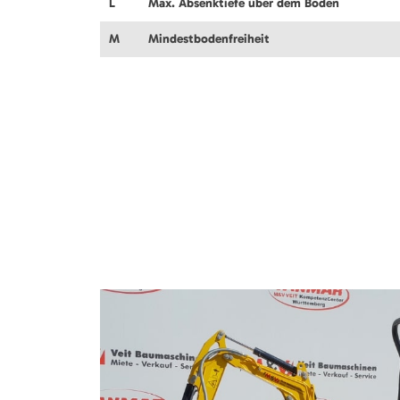
L
Max. Absenktiefe über dem Boden
M
Mindestbodenfreiheit