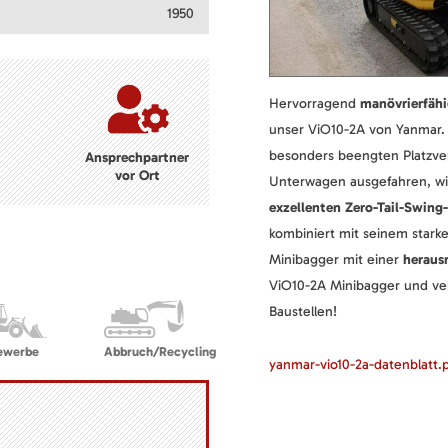
1950
Hervorragend
manövrierfähi
unser ViO10-2A von Yanmar. 
besonders beengten Platzverh
Ansprechpartner
vor Ort
Unterwagen ausgefahren, wi
exzellenten Zero-Tail-Swin
kombiniert mit seinem star
Minibagger mit einer
herausr
ViO10-2A Minibagger und verw
Baustellen!
ewerbe
Abbruch/Recycling
yanmar-vio10-2a-datenblatt.