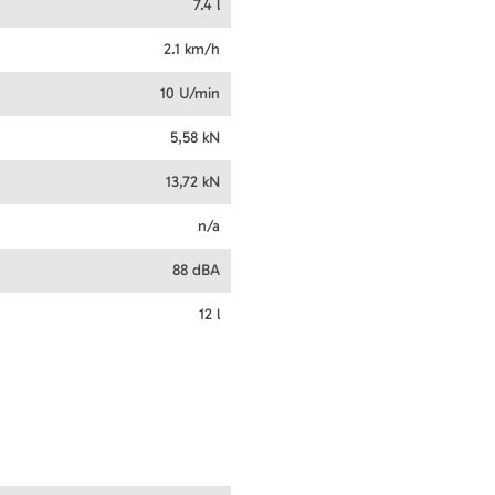
7.4 l
2.1 km/h
10 U/min
5,58 kN
13,72 kN
n/a
88 dBA
12 l