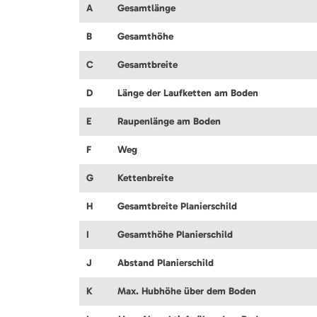
A
Gesamtlänge
B
Gesamthöhe
C
Gesamtbreite
D
Länge der Laufketten am Boden
E
Raupenlänge am Boden
F
Weg
G
Kettenbreite
H
Gesamtbreite Planierschild
I
Gesamthöhe Planierschild
J
Abstand Planierschild
K
Max. Hubhöhe über dem Boden