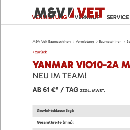
VERMIETUNG
VERKAUF
SERVICE
M&V Veit Baumaschinen
Vermietung
Baumaschinen
B
zurück
YANMAR VIO10-2A M
NEU IM TEAM!
AB 61 €* / TAG
ZZGL. MWST.
Gewichtsklasse (kg):
Gesamtbreite (mm):