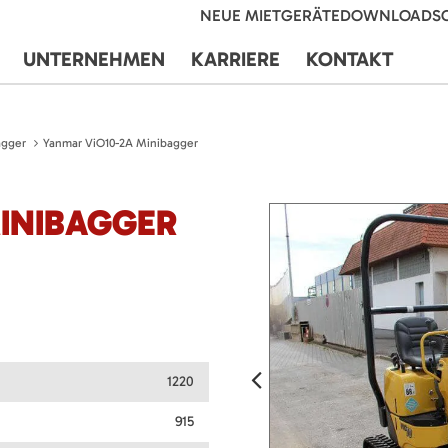
NEUE MIETGERÄTE
DOWNLOADS
UNTERNEHMEN
KARRIERE
KONTAKT
agger
Yanmar ViO10-2A Minibagger
INIBAGGER
1220
915