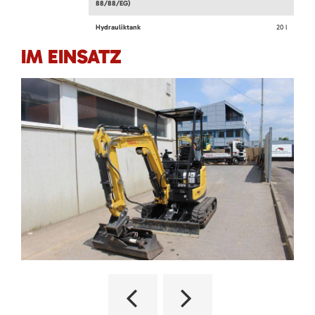
88/88/EG)
Hydrauliktank
20 l
IM EINSATZ