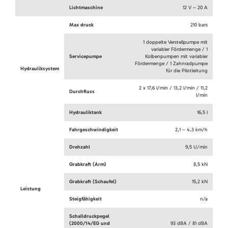
Lichtmaschine
12 V – 20 A
Max druck
210 bars
1 doppelte Verstellpumpe mit
variabler Fördermenge / 1
Servicepumpe
Kolbenpumpen mit variabler
Fördermenge / 1 Zahnradpumpe
Hydrauliksystem
für die Pilotleitung
2 x 17,6 l/min / 13,2 l/min / 11,2
Durchfluss
l/min
Hydrauliktank
16,5 l
Fahrgeschwindigkeit
2,1 – 4,3 km/h
Drehzahl
9,5 U/min
Grabkraft (Arm)
8,5 kN
Grabkraft (Schaufel)
15,2 kN
Leistung
Steigfähigkeit
n/a
Schalldruckpegel
(2000/14/EG und
93 dBA / 81 dBA