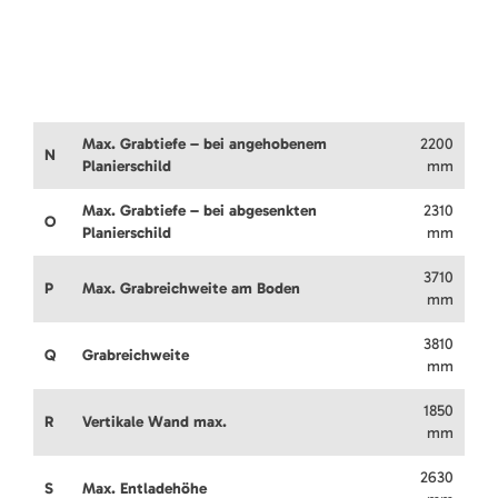
Max. Grabtiefe – bei angehobenem
2200
N
Planierschild
mm
Max. Grabtiefe – bei abgesenkten
2310
O
Planierschild
mm
3710
P
Max. Grabreichweite am Boden
mm
3810
Q
Grabreichweite
mm
1850
R
Vertikale Wand max.
mm
2630
S
Max. Entladehöhe