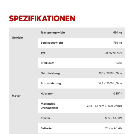
SPEZIFIKATIONEN
Transportgewicht
1690 kg
Gewicht
Betriebsgewicht
1765 kg
Typ
3TNV70-XBV
Kraftstoff
Diesel
Nettoleistung
10,1 / 2200 U/Min
Bruttoleistung
10,3 / 2200 U/Min
Hubraum
0.854 l
Motor
Maximales
47,8 - 52 N.m / 1600 U/min
Drehmoment
Starter
12 V - 1.4 kW
Batterie
12 V – 45 Ah