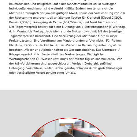
Baumaschinen und Baugeräte, auf einer Monatsmietdauer ab 20 Miettagen.
Individuelle Konditionen sind weiterhin gültig. Zudem verstehen sich die
Mietpreise zuzüglich der jeweils gültigen MwSt. sowie der Versicherung von 7 %
der Mietsumme und eventuell anfallender Kosten für Kraftstoff (Diesel 2,12€/L,
Benzin 2,30€/L), Reinigung ab 15 min (60€/Stunde) und Maut für Transport.
Der Tagesmietpreis basiert auf einer Nutzung von 8 Betriebsstunden je Werktag,
d. h. Montag bis Freitag. Jede Mehrstunde Nutzung wird mit 1/8 des jeweiligen
Tagesmietpreises berechnet. Eine Verkürzung der Mietdauer führt zu einer
Preisanpassung. Eine Vergütung von Minderstunden erfolgt nicht. Für Reifen,
Plattfüße, zerstörte Decken haftet der Mieter. Die Bedienungsanleitung ist zu
beachten. Mieter und Abholer haften als Gesamtschuldner. Das Übergabe- /
Rückgabeprotokoll ist Bestandteil des Mietvertrages. Die täglichen
Wartungsarbeiten Öl, Wasser usw. muss der Mieter täglich kontrollieren. Von
der MB-Versicherung sind ausgeschlossen: Verlust, Diebstahl, zufälliger
Untergang, Verschleiss, Reifen, Anbaugeräte, Schäden durch grob fahrlässiger
oder vorsätzlicher Verursachung eines Unfalls.