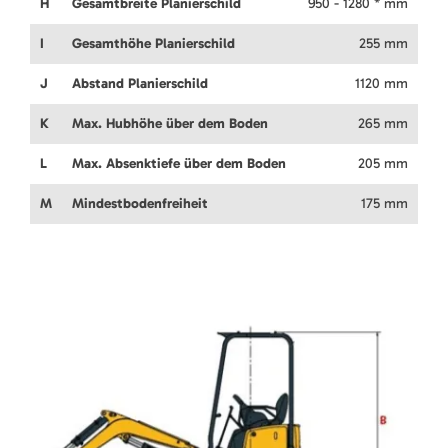
H
Gesamtbreite Planierschild
950 - 1280 * mm
I
Gesamthöhe Planierschild
255 mm
J
Abstand Planierschild
1120 mm
K
Max. Hubhöhe über dem Boden
265 mm
L
Max. Absenktiefe über dem Boden
205 mm
M
Mindestbodenfreiheit
175 mm