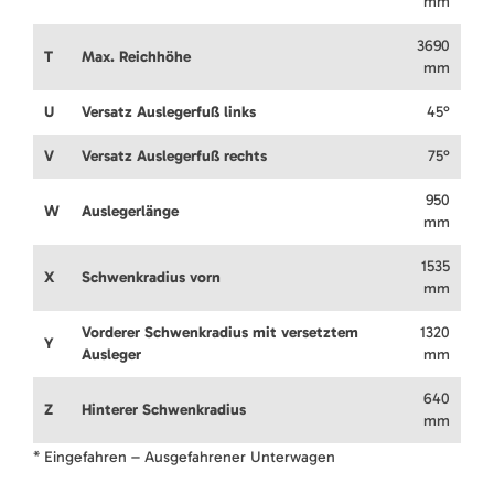
mm
3690
T
Max. Reichhöhe
mm
U
Versatz Auslegerfuß links
45°
V
Versatz Auslegerfuß rechts
75°
950
W
Auslegerlänge
mm
1535
X
Schwenkradius vorn
mm
Vorderer Schwenkradius mit versetztem
1320
Y
Ausleger
mm
640
Z
Hinterer Schwenkradius
mm
* Eingefahren – Ausgefahrener Unterwagen