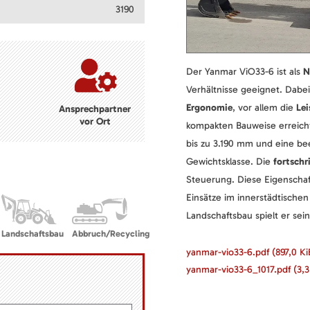
3190
Der Yanmar ViO33-6 ist als
N
Verhältnisse geeignet. Dabe
Ergonomie
, vor allem die
Le
Ansprechpartner
vor Ort
kompakten Bauweise erreich
bis zu 3.190 mm und eine be
Gewichtsklasse. Die
fortschr
Steuerung. Diese Eigenschaf
Einsätze im innerstädtische
Landschaftsbau spielt er sei
Landschaftsbau
Abbruch/Recycling
yanmar-vio33-6.pdf
(897,0 Ki
yanmar-vio33-6_1017.pdf
(3,