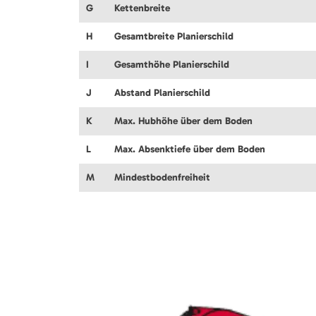
G
Kettenbreite
H
Gesamtbreite Planierschild
I
Gesamthöhe Planierschild
J
Abstand Planierschild
K
Max. Hubhöhe über dem Boden
L
Max. Absenktiefe über dem Boden
M
Mindestbodenfreiheit