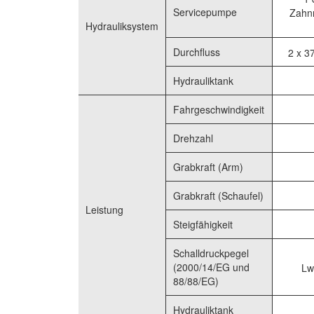
Servicepumpe
Zahn
Hydrauliksystem
Durchfluss
2 x 37
Hydrauliktank
Fahrgeschwindigkeit
Drehzahl
Grabkraft (Arm)
Grabkraft (Schaufel)
Leistung
Steigfähigkeit
Schalldruckpegel
(2000/14/EG und
Lw
88/88/EG)
Hydrauliktank