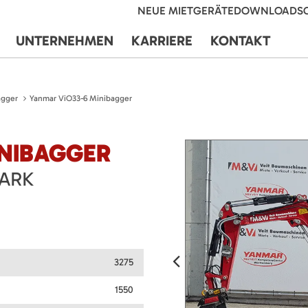
NEUE MIETGERÄTE
DOWNLOADS
UNTERNEHMEN
KARRIERE
KONTAKT
agger
Yanmar ViO33-6 Minibagger
INIBAGGER
TARK
3275
1550