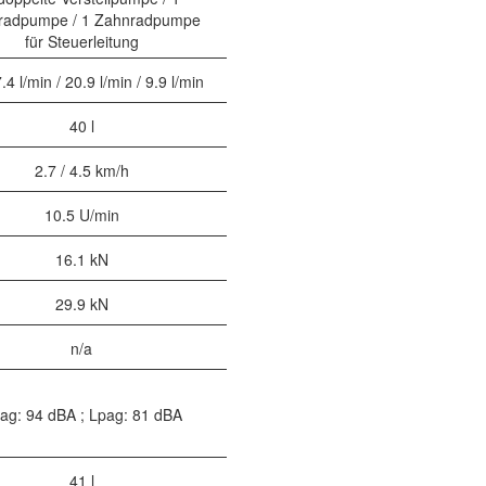
radpumpe / 1 Zahnradpumpe
für Steuerleitung
.4 l/min / 20.9 l/min / 9.9 l/min
40 l
2.7 / 4.5 km/h
10.5 U/min
16.1 kN
29.9 kN
n/a
ag: 94 dBA ; Lpag: 81 dBA
41 l