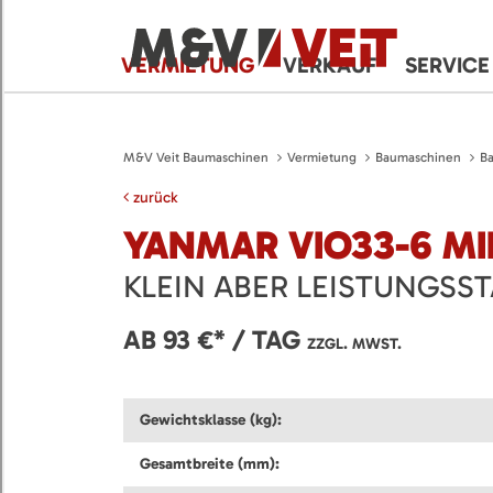
VERMIETUNG
VERKAUF
SERVICE
M&V Veit Baumaschinen
Vermietung
Baumaschinen
B
zurück
YANMAR VIO33-6 M
KLEIN ABER LEISTUNGSS
AB 93 €* / TAG
ZZGL. MWST.
Gewichtsklasse (kg):
Gesamtbreite (mm):