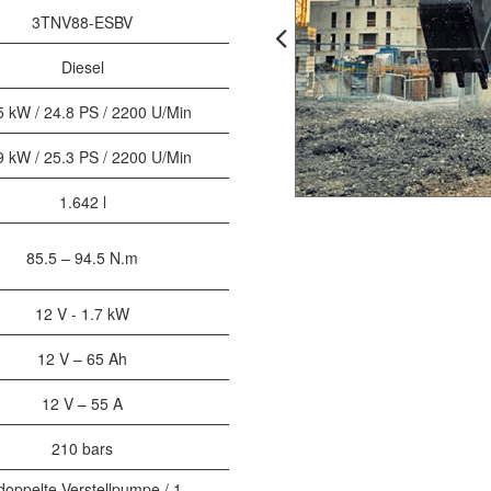
3TNV88-ESBV
Diesel
5 kW / 24.8 PS / 2200 U/Min
9 kW / 25.3 PS / 2200 U/Min
1.642 l
85.5 – 94.5 N.m
12 V - 1.7 kW
12 V – 65 Ah
12 V – 55 A
210 bars
doppelte Verstellpumpe / 1