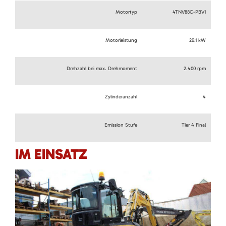
Motortyp
4TNV88C-PBV1
Motorleistung
29.1 kW
Drehzahl bei max. Drehmoment
2.400 rpm
Zylinderanzahl
4
Emission Stufe
Tier 4 Final
IM EINSATZ