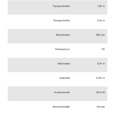
Transportbreite
1,94 m
Transporthöhe
2.54 m
Kettenbreite
350 mm
Fahrerschutz
FD
Reichweite
5.74 m
Grabtiefe
3.734 m
Ausbrechkraft
36.5 kN
Motorhersteller
Yanmar