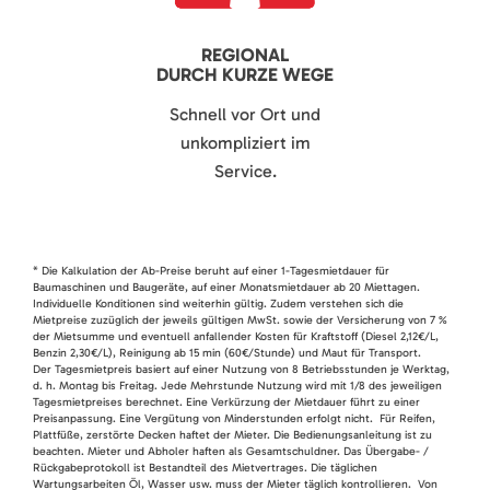
REGIONAL
DURCH KURZE WEGE
Schnell vor Ort und
unkompliziert im
Service.
* Die Kalkulation der Ab-Preise beruht auf einer 1-Tagesmietdauer für
Baumaschinen und Baugeräte, auf einer Monatsmietdauer ab 20 Miettagen.
Individuelle Konditionen sind weiterhin gültig. Zudem verstehen sich die
Mietpreise zuzüglich der jeweils gültigen MwSt. sowie der Versicherung von 7 %
der Mietsumme und eventuell anfallender Kosten für Kraftstoff (Diesel 2,12€/L,
Benzin 2,30€/L), Reinigung ab 15 min (60€/Stunde) und Maut für Transport.
Der Tagesmietpreis basiert auf einer Nutzung von 8 Betriebsstunden je Werktag,
d. h. Montag bis Freitag. Jede Mehrstunde Nutzung wird mit 1/8 des jeweiligen
Tagesmietpreises berechnet. Eine Verkürzung der Mietdauer führt zu einer
Preisanpassung. Eine Vergütung von Minderstunden erfolgt nicht. Für Reifen,
Plattfüße, zerstörte Decken haftet der Mieter. Die Bedienungsanleitung ist zu
beachten. Mieter und Abholer haften als Gesamtschuldner. Das Übergabe- /
Rückgabeprotokoll ist Bestandteil des Mietvertrages. Die täglichen
Wartungsarbeiten Öl, Wasser usw. muss der Mieter täglich kontrollieren. Von