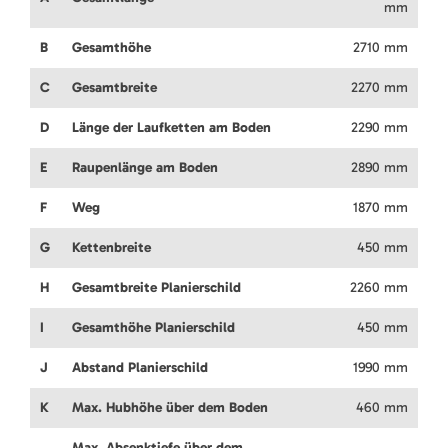
mm
B
Gesamthöhe
2710 mm
C
Gesamtbreite
2270 mm
D
Länge der Laufketten am Boden
2290 mm
E
Raupenlänge am Boden
2890 mm
F
Weg
1870 mm
G
Kettenbreite
450 mm
H
Gesamtbreite Planierschild
2260 mm
I
Gesamthöhe Planierschild
450 mm
J
Abstand Planierschild
1990 mm
K
Max. Hubhöhe über dem Boden
460 mm
Max. Absenktiefe über dem