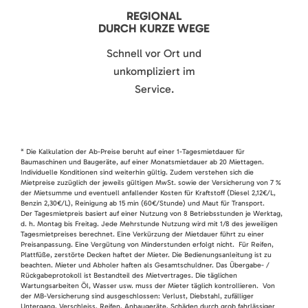
REGIONAL
DURCH KURZE WEGE
Schnell vor Ort und
unkompliziert im
Service.
* Die Kalkulation der Ab-Preise beruht auf einer 1-Tagesmietdauer für
Baumaschinen und Baugeräte, auf einer Monatsmietdauer ab 20 Miettagen.
Individuelle Konditionen sind weiterhin gültig. Zudem verstehen sich die
Mietpreise zuzüglich der jeweils gültigen MwSt. sowie der Versicherung von 7 %
der Mietsumme und eventuell anfallender Kosten für Kraftstoff (Diesel 2,12€/L,
Benzin 2,30€/L), Reinigung ab 15 min (60€/Stunde) und Maut für Transport.
Der Tagesmietpreis basiert auf einer Nutzung von 8 Betriebsstunden je Werktag,
d. h. Montag bis Freitag. Jede Mehrstunde Nutzung wird mit 1/8 des jeweiligen
Tagesmietpreises berechnet. Eine Verkürzung der Mietdauer führt zu einer
Preisanpassung. Eine Vergütung von Minderstunden erfolgt nicht. Für Reifen,
Plattfüße, zerstörte Decken haftet der Mieter. Die Bedienungsanleitung ist zu
beachten. Mieter und Abholer haften als Gesamtschuldner. Das Übergabe- /
Rückgabeprotokoll ist Bestandteil des Mietvertrages. Die täglichen
Wartungsarbeiten Öl, Wasser usw. muss der Mieter täglich kontrollieren. Von
der MB-Versicherung sind ausgeschlossen: Verlust, Diebstahl, zufälliger
Untergang, Verschleiss, Reifen, Anbaugeräte, Schäden durch grob fahrlässiger