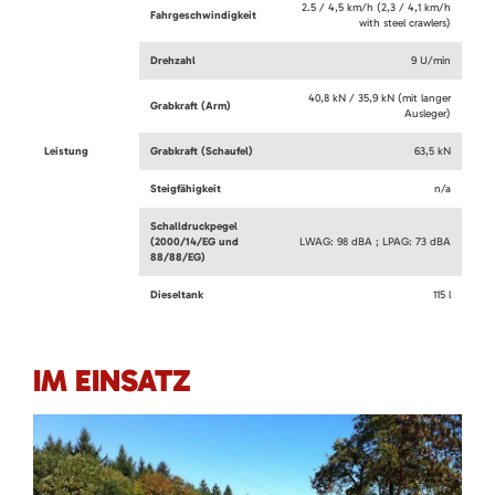
2.5 / 4,5 km/h (2,3 / 4,1 km/h
Fahrgeschwindigkeit
with steel crawlers)
Drehzahl
9 U/min
40,8 kN / 35,9 kN (mit langer
Grabkraft (Arm)
Ausleger)
Leistung
Grabkraft (Schaufel)
63,5 kN
Steigfähigkeit
n/a
Schalldruckpegel
(2000/14/EG und
LWAG: 98 dBA ; LPAG: 73 dBA
88/88/EG)
Dieseltank
115 l
IM EINSATZ