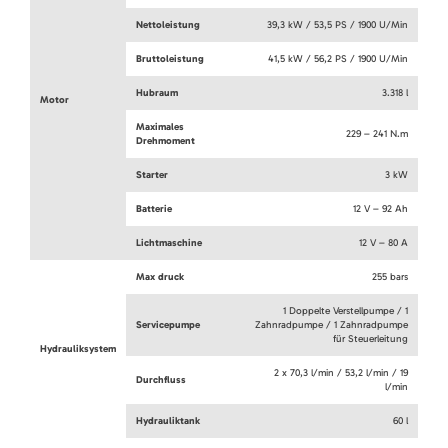
Nettoleistung
39,3 kW / 53,5 PS / 1900 U/Min
Bruttoleistung
41,5 kW / 56,2 PS / 1900 U/Min
Hubraum
3.318 l
Motor
Maximales
229 – 241 N.m
Drehmoment
Starter
3 kW
Batterie
12 V – 92 Ah
Lichtmaschine
12 V – 80 A
Max druck
255 bars
1 Doppelte Verstellpumpe / 1
Servicepumpe
Zahnradpumpe / 1 Zahnradpumpe
für Steuerleitung
Hydrauliksystem
2 x 70,3 l/min / 53,2 l/min / 19
Durchfluss
l/min
Hydrauliktank
60 l