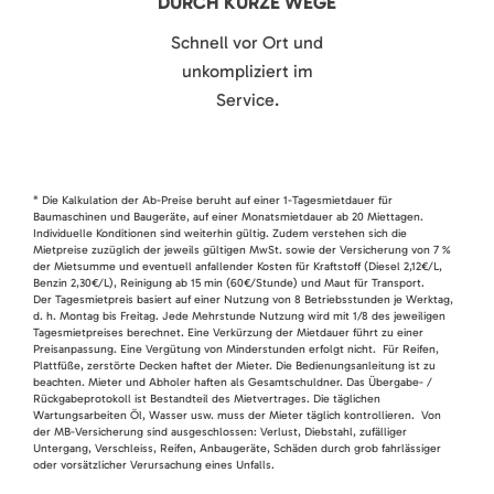
DURCH KURZE WEGE
Schnell vor Ort und
unkompliziert im
Service.
* Die Kalkulation der Ab-Preise beruht auf einer 1-Tagesmietdauer für
Baumaschinen und Baugeräte, auf einer Monatsmietdauer ab 20 Miettagen.
Individuelle Konditionen sind weiterhin gültig. Zudem verstehen sich die
Mietpreise zuzüglich der jeweils gültigen MwSt. sowie der Versicherung von 7 %
der Mietsumme und eventuell anfallender Kosten für Kraftstoff (Diesel 2,12€/L,
Benzin 2,30€/L), Reinigung ab 15 min (60€/Stunde) und Maut für Transport.
Der Tagesmietpreis basiert auf einer Nutzung von 8 Betriebsstunden je Werktag,
d. h. Montag bis Freitag. Jede Mehrstunde Nutzung wird mit 1/8 des jeweiligen
Tagesmietpreises berechnet. Eine Verkürzung der Mietdauer führt zu einer
Preisanpassung. Eine Vergütung von Minderstunden erfolgt nicht. Für Reifen,
Plattfüße, zerstörte Decken haftet der Mieter. Die Bedienungsanleitung ist zu
beachten. Mieter und Abholer haften als Gesamtschuldner. Das Übergabe- /
Rückgabeprotokoll ist Bestandteil des Mietvertrages. Die täglichen
Wartungsarbeiten Öl, Wasser usw. muss der Mieter täglich kontrollieren. Von
der MB-Versicherung sind ausgeschlossen: Verlust, Diebstahl, zufälliger
Untergang, Verschleiss, Reifen, Anbaugeräte, Schäden durch grob fahrlässiger
oder vorsätzlicher Verursachung eines Unfalls.