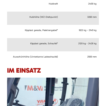
Hubkraft
2400 kg
Hubhöhe (WZ-Drehpunkt)
3260 mm
Kipplast gerade, Palettengabel*
1823 kg - 2149 kg
Kipplast gerade, Schaufel*
2120 kg - 2428 kg
Ausschütthöhe (Unterkante Ladeschaufel)
2500 mm
IM EINSATZ