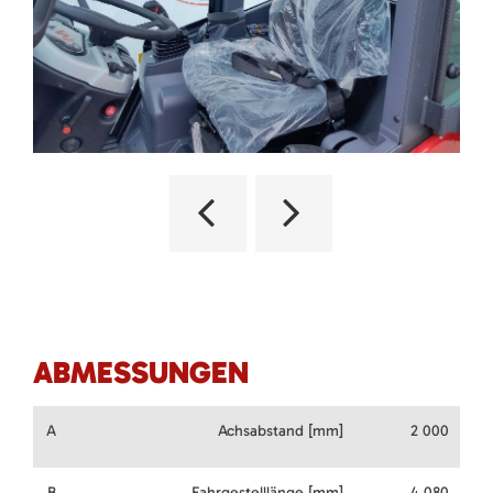
ABMESSUNGEN
A
Achsabstand [mm]
2 000
B
Fahrgestelllänge [mm]
4 080