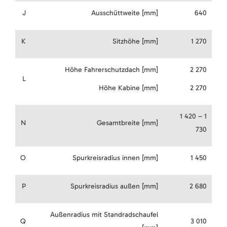
J
Ausschüttweite [mm]
640
K
Sitzhöhe [mm]
1 270
Höhe Fahrerschutzdach [mm]
2 270
L
Höhe Kabine [mm]
2 270
1 420 – 1
N
Gesamtbreite [mm]
730
O
Spurkreisradius innen [mm]
1 450
P
Spurkreisradius außen [mm]
2 680
Außenradius mit Standradschaufel
Q
3 010