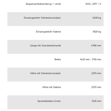
Abgasnachbehandlung / -stufe
DOC, DPF / V
Einsatzgewicht Fahrerschutzdach
3400 kg
Einsatzgewicht Kabine
3520 kg
Länge mit Standardschaufel
4760 mm
Breite
1420 mm - 1730 mm
Höhe mit Fahrerschutzdach
2270 mm
Höhe mit Kabine
2270 mm
Spurkreisradius innen
1425 mm