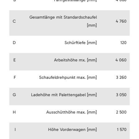
Gesamtlänge mit Standardschaufel
C
4 760
[mm]
D
Schürftiefe [mm]
120
E
Arbeitshöhe mx. [mm]
4 060
F
Schaufeldrehpunkt max. [mm]
3 260
G
Ladehöhe mit Palettengabel [mm]
3 050
H
Ausschütthöhe max. [mm]
2 500
I
Höhe Vorderwagen [mm]
1 570