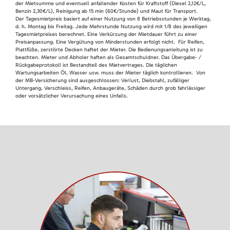
der Mietsumme und eventuell anfallender Kosten für Kraftstoff (Diesel 2,12€/L,
Benzin 2,30€/L), Reinigung ab 15 min (60€/Stunde) und Maut für Transport.
Der Tagesmietpreis basiert auf einer Nutzung von 8 Betriebsstunden je Werktag,
d. h. Montag bis Freitag. Jede Mehrstunde Nutzung wird mit 1/8 des jeweiligen
Tagesmietpreises berechnet. Eine Verkürzung der Mietdauer führt zu einer
Preisanpassung. Eine Vergütung von Minderstunden erfolgt nicht. Für Reifen,
Plattfüße, zerstörte Decken haftet der Mieter. Die Bedienungsanleitung ist zu
beachten. Mieter und Abholer haften als Gesamtschuldner. Das Übergabe- /
Rückgabeprotokoll ist Bestandteil des Mietvertrages. Die täglichen
Wartungsarbeiten Öl, Wasser usw. muss der Mieter täglich kontrollieren. Von
der MB-Versicherung sind ausgeschlossen: Verlust, Diebstahl, zufälliger
Untergang, Verschleiss, Reifen, Anbaugeräte, Schäden durch grob fahrlässiger
oder vorsätzlicher Verursachung eines Unfalls.