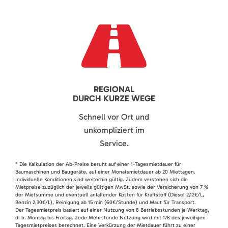
REGIONAL
DURCH KURZE WEGE
Schnell vor Ort und
unkompliziert im
Service.
* Die Kalkulation der Ab-Preise beruht auf einer 1-Tagesmietdauer für
Baumaschinen und Baugeräte, auf einer Monatsmietdauer ab 20 Miettagen.
Individuelle Konditionen sind weiterhin gültig. Zudem verstehen sich die
Mietpreise zuzüglich der jeweils gültigen MwSt. sowie der Versicherung von 7 %
der Mietsumme und eventuell anfallender Kosten für Kraftstoff (Diesel 2,12€/L,
Benzin 2,30€/L), Reinigung ab 15 min (60€/Stunde) und Maut für Transport.
Der Tagesmietpreis basiert auf einer Nutzung von 8 Betriebsstunden je Werktag,
d. h. Montag bis Freitag. Jede Mehrstunde Nutzung wird mit 1/8 des jeweiligen
Tagesmietpreises berechnet. Eine Verkürzung der Mietdauer führt zu einer