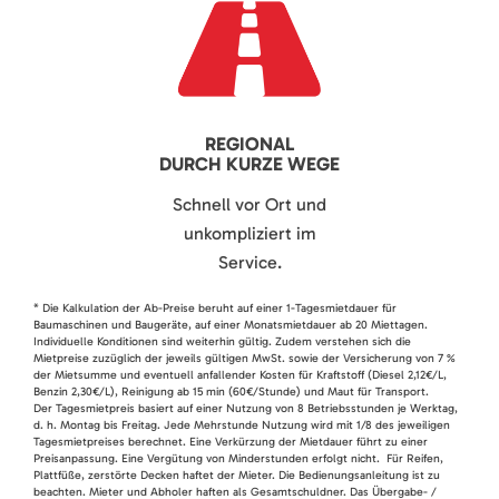
REGIONAL
DURCH KURZE WEGE
Schnell vor Ort und
unkompliziert im
Service.
* Die Kalkulation der Ab-Preise beruht auf einer 1-Tagesmietdauer für
Baumaschinen und Baugeräte, auf einer Monatsmietdauer ab 20 Miettagen.
Individuelle Konditionen sind weiterhin gültig. Zudem verstehen sich die
Mietpreise zuzüglich der jeweils gültigen MwSt. sowie der Versicherung von 7 %
der Mietsumme und eventuell anfallender Kosten für Kraftstoff (Diesel 2,12€/L,
Benzin 2,30€/L), Reinigung ab 15 min (60€/Stunde) und Maut für Transport.
Der Tagesmietpreis basiert auf einer Nutzung von 8 Betriebsstunden je Werktag,
d. h. Montag bis Freitag. Jede Mehrstunde Nutzung wird mit 1/8 des jeweiligen
Tagesmietpreises berechnet. Eine Verkürzung der Mietdauer führt zu einer
Preisanpassung. Eine Vergütung von Minderstunden erfolgt nicht. Für Reifen,
Plattfüße, zerstörte Decken haftet der Mieter. Die Bedienungsanleitung ist zu
beachten. Mieter und Abholer haften als Gesamtschuldner. Das Übergabe- /