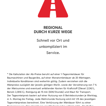
REGIONAL
DURCH KURZE WEGE
Schnell vor Ort und
unkompliziert im
Service.
* Die Kalkulation der Ab-Preise beruht auf einer 1-Tagesmietdauer für
Baumaschinen und Baugeräte, auf einer Monatsmietdauer ab 20 Miettagen.
Individuelle Konditionen sind weiterhin gültig. Zudem verstehen sich die
Mietpreise zuzüglich der jeweils gültigen MwSt. sowie der Versicherung von 7 %
der Mietsumme und eventuell anfallender Kosten für Kraftstoff (Diesel 2,12€/L,
Benzin 2,30€/L), Reinigung ab 15 min (60€/Stunde) und Maut für Transport.
Der Tagesmietpreis basiert auf einer Nutzung von 8 Betriebsstunden je Werktag,
d. h. Montag bis Freitag. Jede Mehrstunde Nutzung wird mit 1/8 des jeweiligen
Tagesmietpreises berechnet. Eine Verkürzung der Mietdauer führt zu einer