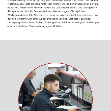
Preisanpassung. Eine Vergütung von Minderstunden erfolgt nicht. Für Reifen,
Plattfüße, zerstörte Decken haftet der Mieter. Die Bedienungsanleitung ist zu
beachten. Mieter und Abholer haften als Gesamtschuldner. Das Übergabe- /
Rückgabeprotokoll ist Bestandteil des Mietvertrages. Die täglichen
Wartungsarbeiten Öl, Wasser usw. muss der Mieter täglich kontrollieren. Von
der MB-Versicherung sind ausgeschlossen: Verlust, Diebstahl, zufälliger
Untergang, Verschleiss, Reifen, Anbaugeräte, Schäden durch grob fahrlässiger
oder vorsätzlicher Verursachung eines Unfalls.