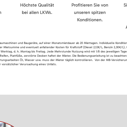
Höchste Qualität
Profitieren Sie von
S
n
bei allen LKWs.
unseren spitzen
Konditionen.
 Baumaschinen und Baugeräte, auf einer Monatsmietdauer ab 20 Miettagen. Individuelle Konditio
er Mietsumme und eventuell anfallender Kosten für Kraftstoff (Diesel 2,12€/L, Benzin 2,30€/L),
 Werktag, d. h. Montag bis Freitag. Jede Mehrstunde Nutzung wird mit 1/8 des jeweiligen Tage
Reifen, Plattfüße, zerstörte Decken haftet der Mieter. Die Bedienungsanleitung ist zu beacht
rtungsarbeiten Öl, Wasser usw. muss der Mieter täglich kontrollieren. Von der MB-Versicherung
 vorsätzlicher Verursachung eines Unfalls.