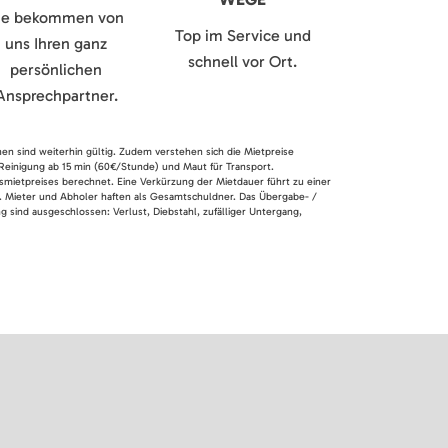
ie bekommen von
Top im Service und
uns Ihren ganz
schnell vor Ort.
persönlichen
Ansprechpartner.
nen sind weiterhin gültig. Zudem verstehen sich die Mietpreise
 Reinigung ab 15 min (60€/Stunde) und Maut für Transport.
smietpreises berechnet. Eine Verkürzung der Mietdauer führt zu einer
en. Mieter und Abholer haften als Gesamtschuldner. Das Übergabe- /
 sind ausgeschlossen: Verlust, Diebstahl, zufälliger Untergang,