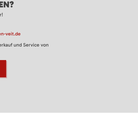
GEN?
r!
n-veit.de
Verkauf und Service von