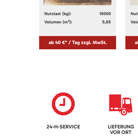
Nutzlast (kg):
10000
Nut
Volumen (m³):
5,65
Vol
ab 40 €* / Tag zzgl. MwSt.
a
24-H-SERVICE
LIEFERUNG
VOR ORT