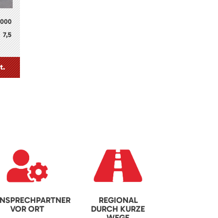
2000
7,5
t.
NSPRECHPARTNER
REGIONAL
VOR ORT
DURCH KURZE
WEGE