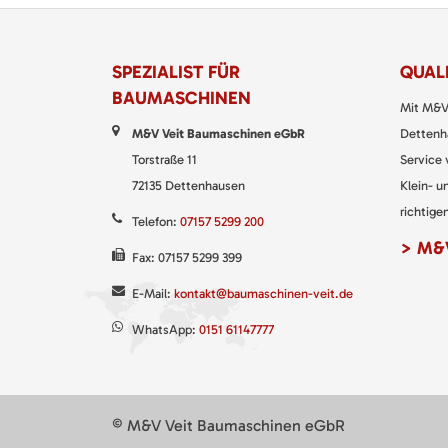
SPEZIALIST FÜR
QUALI
BAUMASCHINEN
Mit M&V
M&V Veit Baumaschinen eGbR
Dettenha
Torstraße 11
Service
72135 Dettenhausen
Klein- u
richtigen
Telefon:
07157 5299 200
> M&V
Fax: 07157 5299 399
E-Mail:
kontakt@baumaschinen-veit.de
WhatsApp:
0151 61147777
© M&V Veit Baumaschinen eGbR