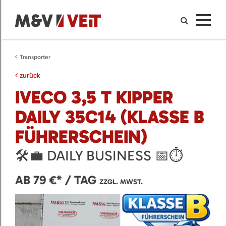
Transporter
zurück
IVECO 3,5 T KIPPER
DAILY 35C14 (KLASSE B
FÜHRERSCHEIN)
🛠️💼 DAILY BUSINESS 📅⏱️
AB 79 €* / TAG
ZZGL. MWST.