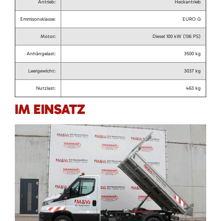
Antrieb:
Heckantrieb
Emmisonsklasse:
EURO G
Motor:
Diesel 100 kW (136 PS)
Anhängelast:
3500 kg
Leergewicht:
3037 kg
Nutzlast:
463 kg
IM EINSATZ