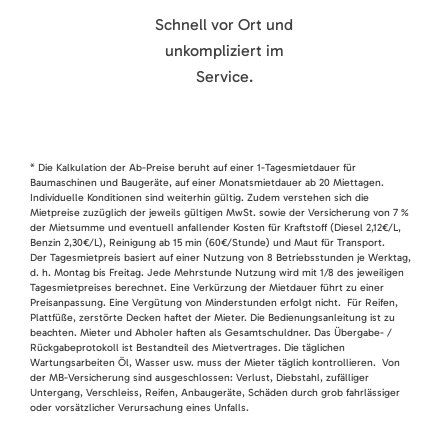
Schnell vor Ort und
unkompliziert im
Service.
* Die Kalkulation der Ab-Preise beruht auf einer 1-Tagesmietdauer für
Baumaschinen und Baugeräte, auf einer Monatsmietdauer ab 20 Miettagen.
Individuelle Konditionen sind weiterhin gültig. Zudem verstehen sich die
Mietpreise zuzüglich der jeweils gültigen MwSt. sowie der Versicherung von 7 %
der Mietsumme und eventuell anfallender Kosten für Kraftstoff (Diesel 2,12€/L,
Benzin 2,30€/L), Reinigung ab 15 min (60€/Stunde) und Maut für Transport.
Der Tagesmietpreis basiert auf einer Nutzung von 8 Betriebsstunden je Werktag,
d. h. Montag bis Freitag. Jede Mehrstunde Nutzung wird mit 1/8 des jeweiligen
Tagesmietpreises berechnet. Eine Verkürzung der Mietdauer führt zu einer
Preisanpassung. Eine Vergütung von Minderstunden erfolgt nicht. Für Reifen,
Plattfüße, zerstörte Decken haftet der Mieter. Die Bedienungsanleitung ist zu
beachten. Mieter und Abholer haften als Gesamtschuldner. Das Übergabe- /
Rückgabeprotokoll ist Bestandteil des Mietvertrages. Die täglichen
Wartungsarbeiten Öl, Wasser usw. muss der Mieter täglich kontrollieren. Von
der MB-Versicherung sind ausgeschlossen: Verlust, Diebstahl, zufälliger
Untergang, Verschleiss, Reifen, Anbaugeräte, Schäden durch grob fahrlässiger
oder vorsätzlicher Verursachung eines Unfalls.