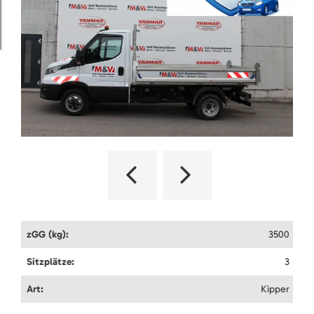
zGG (kg):
3500
Sitzplätze:
3
Art:
Kipper