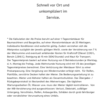
Schnell vor Ort und
unkompliziert im
Service.
* Die Kalkulation der Ab-Preise beruht auf einer 1-Tagesmietdauer für
Baumaschinen und Baugeräte, auf einer Monatsmietdauer ab 20 Miettagen.
Individuelle Konditionen sind weiterhin gültig. Zudem verstehen sich die
Mietpreise zuzüglich der jeweils gültigen MwSt. sowie der Versicherung von 7 %
der Mietsumme und eventuell anfallender Kosten für Kraftstoff (Diesel 2,12€/L,
Benzin 2,30€/L), Reinigung ab 15 min (60€/Stunde) und Maut für Transport.
Der Tagesmietpreis basiert auf einer Nutzung von 8 Betriebsstunden je Werktag,
d. h. Montag bis Freitag. Jede Mehrstunde Nutzung wird mit 1/8 des jeweiligen
Tagesmietpreises berechnet. Eine Verkürzung der Mietdauer führt zu einer
Preisanpassung. Eine Vergütung von Minderstunden erfolgt nicht. Für Reifen,
Plattfüße, zerstörte Decken haftet der Mieter. Die Bedienungsanleitung ist zu
beachten. Mieter und Abholer haften als Gesamtschuldner. Das Übergabe- /
Rückgabeprotokoll ist Bestandteil des Mietvertrages. Die täglichen
Wartungsarbeiten Öl, Wasser usw. muss der Mieter täglich kontrollieren. Von
der MB-Versicherung sind ausgeschlossen: Verlust, Diebstahl, zufälliger
Untergang, Verschleiss, Reifen, Anbaugeräte, Schäden durch grob fahrlässiger
oder vorsätzlicher Verursachung eines Unfalls.