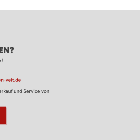
GEN?
r!
n-veit.de
Verkauf und Service von