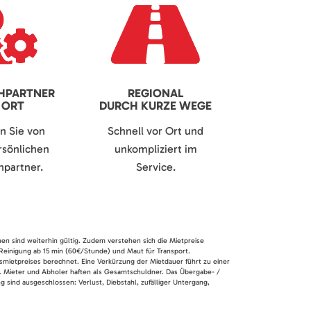
HPARTNER
REGIONAL
 ORT
DURCH KURZE WEGE
en Sie von
Schnell vor Ort und
sönlichen
unkompliziert im
partner.
Service.
nen sind weiterhin gültig. Zudem verstehen sich die Mietpreise
 Reinigung ab 15 min (60€/Stunde) und Maut für Transport.
smietpreises berechnet. Eine Verkürzung der Mietdauer führt zu einer
en. Mieter und Abholer haften als Gesamtschuldner. Das Übergabe- /
 sind ausgeschlossen: Verlust, Diebstahl, zufälliger Untergang,