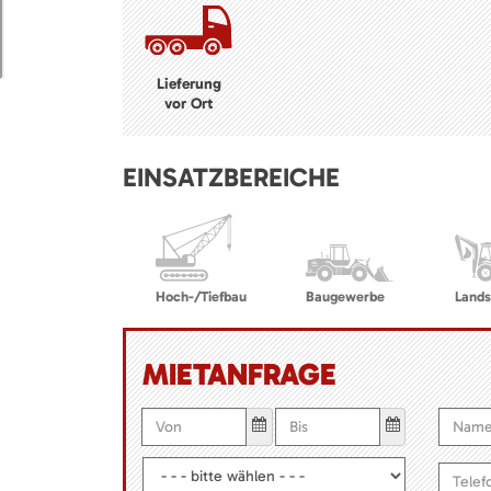
Lieferung
vor Ort
EINSATZBEREICHE
Hoch-/Tiefbau
Baugewerbe
Lands
MIETANFRAGE