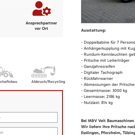
Ansprechpartner
vor Ort
Ausstattung:
- Doppelkabine für 7 Person
- Anhängerkupplung mit Kug
- Rundum-Kennleuchten gel
- Pritsche mit Leiterträger
- Ganzjahresreifen
- Digitaler Tachograph
- Rückfahrwarner
chaftsbau
Abbruch/Recycling
- Abmessungen der Pritsche:
- Gesamtmasse: 3000 kg
- Leermasse: 2186 kg
- Nutzlast: 814 kg
Bei M&V Veit Baumaschinen 
Wir liefern Ihre Pritsche na
Esslingen, Pforzheim, Tübin