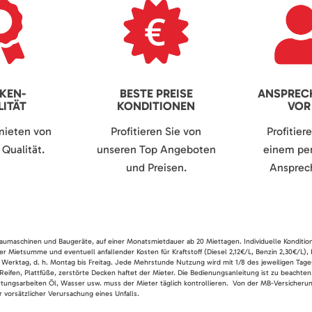
KEN-
BESTE PREISE
ANSPREC
ITÄT
KONDITIONEN
VOR
mieten von
Profitieren Sie von
Profitier
Qualität.
unseren Top Angeboten
einem per
und Preisen.
Ansprech
 Baumaschinen und Baugeräte, auf einer Monatsmietdauer ab 20 Miettagen. Individuelle Konditio
er Mietsumme und eventuell anfallender Kosten für Kraftstoff (Diesel 2,12€/L, Benzin 2,30€/L),
 Werktag, d. h. Montag bis Freitag. Jede Mehrstunde Nutzung wird mit 1/8 des jeweiligen Tage
Reifen, Plattfüße, zerstörte Decken haftet der Mieter. Die Bedienungsanleitung ist zu beacht
rtungsarbeiten Öl, Wasser usw. muss der Mieter täglich kontrollieren. Von der MB-Versicherung
 vorsätzlicher Verursachung eines Unfalls.