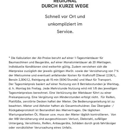
REGIONAL
DURCH KURZE WEGE
Schnell vor Ort und
unkompliziert im
Service.
* Die Kalkulation der Ab-Preise beruht auf einer 1-Tagesmietdauer für
Baumaschinen und Baugeräte, auf einer Monatsmietdauer ab 20 Miettagen.
Individuelle Konditionen sind weiterhin gültig. Zudem verstehen sich die
Mietpreise zuzüglich der jeweils gültigen MwSt. sowie der Versicherung von 7 %
der Mietsumme und eventuell anfallender Kosten für Kraftstoff (Diesel 2,12€/L,
Benzin 2,30€/L), Reinigung ab 15 min (60€/Stunde) und Maut für Transport.
Der Tagesmietpreis basiert auf einer Nutzung von 8 Betriebsstunden je Werktag,
d. h. Montag bis Freitag. Jede Mehrstunde Nutzung wird mit 1/8 des jeweiligen
Tagesmietpreises berechnet. Eine Verkürzung der Mietdauer führt zu einer
Preisanpassung. Eine Vergütung von Minderstunden erfolgt nicht. Für Reifen,
Plattfüße, zerstörte Decken haftet der Mieter. Die Bedienungsanleitung ist zu
beachten. Mieter und Abholer haften als Gesamtschuldner. Das Übergabe- /
Rückgabeprotokoll ist Bestandteil des Mietvertrages. Die täglichen
Wartungsarbeiten Öl, Wasser usw. muss der Mieter täglich kontrollieren. Von
der MB-Versicherung sind ausgeschlossen: Verlust, Diebstahl, zufälliger
Untergang, Verschleiss, Reifen, Anbaugeräte, Schäden durch grob fahrlässiger
oder vorsätzlicher Verursachung eines Unfalls.