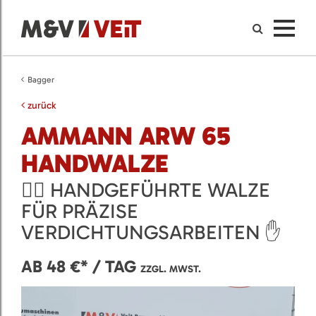
Bagger
zurück
AMMANN ARW 65
HANDWALZE
🚶‍♂️ HANDGEFÜHRTE WALZE
FÜR PRÄZISE
VERDICHTUNGSARBEITEN ✋
AB 48 €* / TAG
ZZGL. MWST.