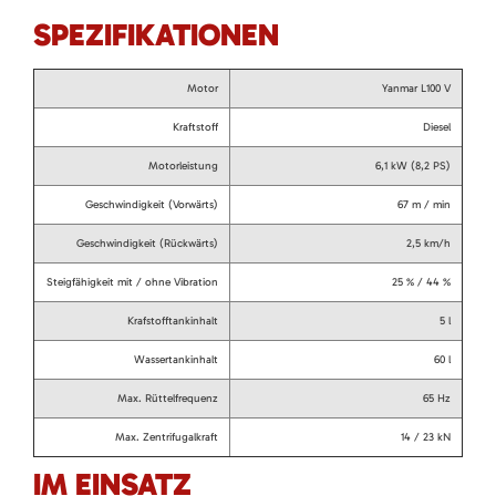
SPEZIFIKATIONEN
Motor
Yanmar L100 V
Kraftstoff
Diesel
Motorleistung
6,1 kW (8,2 PS)
Geschwindigkeit (Vorwärts)
67 m / min
Geschwindigkeit (Rückwärts)
2,5 km/h
Steigfähigkeit mit / ohne Vibration
25 % / 44 %
Krafstofftankinhalt
5 l
Wassertankinhalt
60 l
Max. Rüttelfrequenz
65 Hz
Max. Zentrifugalkraft
14 / 23 kN
IM EINSATZ