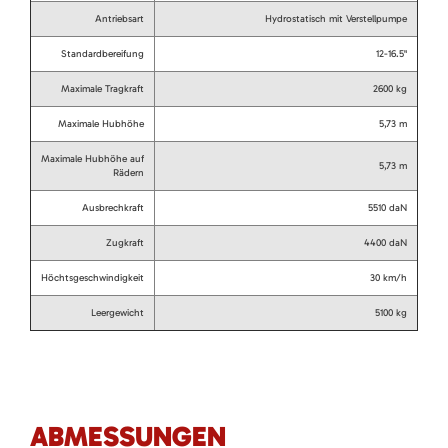
Antriebsart
Hydrostatisch mit Verstellpumpe
Standardbereifung
12-16.5"
Maximale Tragkraft
2600 kg
Maximale Hubhöhe
5,73 m
Maximale Hubhöhe auf
5,73 m
Rädern
Ausbrechkraft
5510 daN
Zugkraft
4400 daN
Höchtsgeschwindigkeit
30 km/h
Leergewicht
5100 kg
ABMESSUNGEN