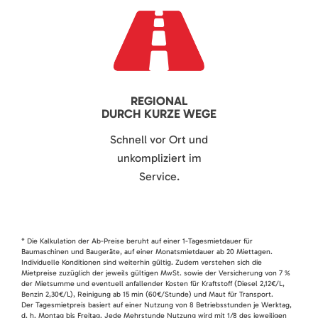
REGIONAL
DURCH KURZE WEGE
Schnell vor Ort und
unkompliziert im
Service.
* Die Kalkulation der Ab-Preise beruht auf einer 1-Tagesmietdauer für
Baumaschinen und Baugeräte, auf einer Monatsmietdauer ab 20 Miettagen.
Individuelle Konditionen sind weiterhin gültig. Zudem verstehen sich die
Mietpreise zuzüglich der jeweils gültigen MwSt. sowie der Versicherung von 7 %
der Mietsumme und eventuell anfallender Kosten für Kraftstoff (Diesel 2,12€/L,
Benzin 2,30€/L), Reinigung ab 15 min (60€/Stunde) und Maut für Transport.
Der Tagesmietpreis basiert auf einer Nutzung von 8 Betriebsstunden je Werktag,
d. h. Montag bis Freitag. Jede Mehrstunde Nutzung wird mit 1/8 des jeweiligen