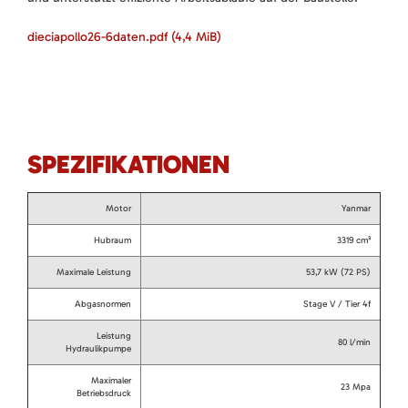
dieciapollo26-6daten.pdf
(4,4 MiB)
SPEZIFIKATIONEN
Motor
Yanmar
Hubraum
3319 cm³
Maximale Leistung
53,7 kW (72 PS)
Abgasnormen
Stage V / Tier 4f
Leistung
80 l/min
Hydraulikpumpe
Maximaler
23 Mpa
Betriebsdruck