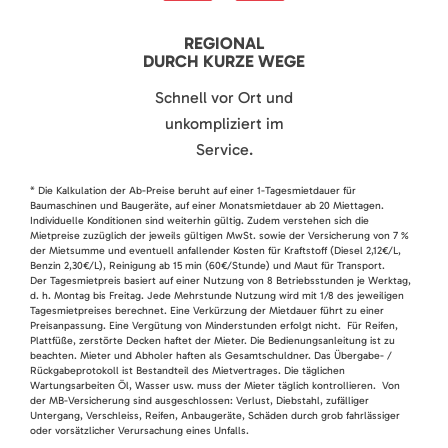
REGIONAL
DURCH KURZE WEGE
Schnell vor Ort und
unkompliziert im
Service.
* Die Kalkulation der Ab-Preise beruht auf einer 1-Tagesmietdauer für
Baumaschinen und Baugeräte, auf einer Monatsmietdauer ab 20 Miettagen.
Individuelle Konditionen sind weiterhin gültig. Zudem verstehen sich die
Mietpreise zuzüglich der jeweils gültigen MwSt. sowie der Versicherung von 7 %
der Mietsumme und eventuell anfallender Kosten für Kraftstoff (Diesel 2,12€/L,
Benzin 2,30€/L), Reinigung ab 15 min (60€/Stunde) und Maut für Transport.
Der Tagesmietpreis basiert auf einer Nutzung von 8 Betriebsstunden je Werktag,
d. h. Montag bis Freitag. Jede Mehrstunde Nutzung wird mit 1/8 des jeweiligen
Tagesmietpreises berechnet. Eine Verkürzung der Mietdauer führt zu einer
Preisanpassung. Eine Vergütung von Minderstunden erfolgt nicht. Für Reifen,
Plattfüße, zerstörte Decken haftet der Mieter. Die Bedienungsanleitung ist zu
beachten. Mieter und Abholer haften als Gesamtschuldner. Das Übergabe- /
Rückgabeprotokoll ist Bestandteil des Mietvertrages. Die täglichen
Wartungsarbeiten Öl, Wasser usw. muss der Mieter täglich kontrollieren. Von
der MB-Versicherung sind ausgeschlossen: Verlust, Diebstahl, zufälliger
Untergang, Verschleiss, Reifen, Anbaugeräte, Schäden durch grob fahrlässiger
oder vorsätzlicher Verursachung eines Unfalls.