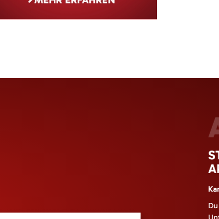
S
A
Kar
Du 
Un